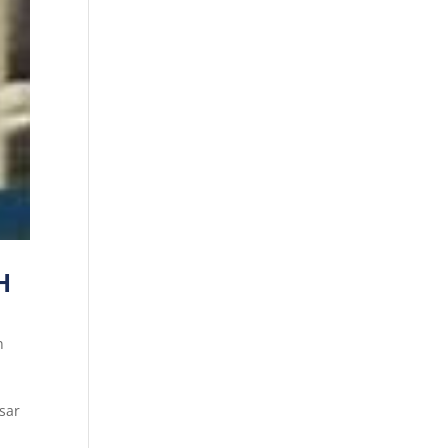
H
n
i
sar