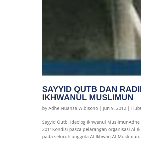
SAYYID QUTB DAN RAD
IKHWANUL MUSLIMUN
by
Adhe Nuansa Wibisono
|
Jun 9, 2012
|
Hubu
Sayyid Qutb, Ideolog Ikhwanul MuslimunAdhe
2011Kondisi pasca pelarangan organisasi Al
pada seluruh anggota Al-Ikhwan Al-Muslimun.