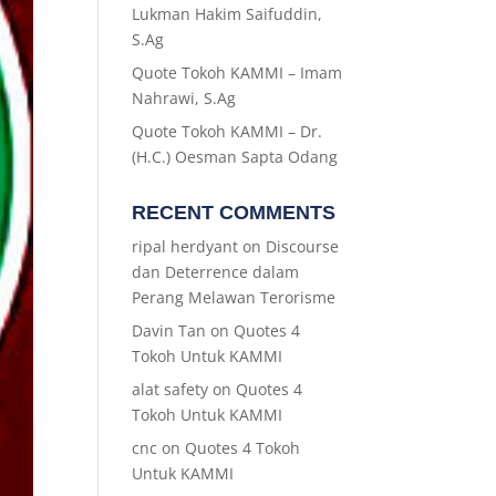
Lukman Hakim Saifuddin,
S.Ag
Quote Tokoh KAMMI – Imam
Nahrawi, S.Ag
Quote Tokoh KAMMI – Dr.
(H.C.) Oesman Sapta Odang
RECENT COMMENTS
ripal herdyant
on
Discourse
dan Deterrence dalam
Perang Melawan Terorisme
Davin Tan
on
Quotes 4
Tokoh Untuk KAMMI
alat safety
on
Quotes 4
Tokoh Untuk KAMMI
cnc
on
Quotes 4 Tokoh
Untuk KAMMI