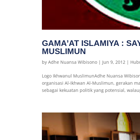
GAMA’AT ISLAMIYA : 
MUSLIMUN
by
Adhe Nuansa Wibisono
|
Jun 9, 2012
|
Hubu
Logo Ikhwanul MuslimunAdhe Nuansa Wibisono
organisasi Al-Ikhwan Al-Muslimun, gerakan m
sebagai kekuatan politik yang potensial, walaup