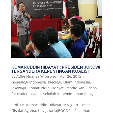
KOMARUDDIN HIDAYAT : PRESIDEN JOKOWI
TERSANDERA KEPENTINGAN KOALISI
by
Adhe Nuansa Wibisono
|
Apr 26, 2015
|
Genealogi Indonesia
,
Ideologi
,
Islam Indonesia
,
Jokowi-JK
,
Komaruddin Hidayat
,
Pendidikan
,
School
for Nation Leader
,
Sekolah Kepemimpinan Bangsa
Prof. Dr. Komaruddin Hidayat, MA (Guru Besar
Filsafat Agama, UIN Jakarta)BOGOR – Pelatihan