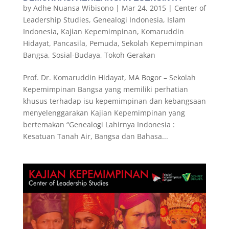
by
Adhe Nuansa Wibisono
|
Mar 24, 2015
|
Center of
Leadership Studies
,
Genealogi Indonesia
,
Islam
Indonesia
,
Kajian Kepemimpinan
,
Komaruddin
Hidayat
,
Pancasila
,
Pemuda
,
Sekolah Kepemimpinan
Bangsa
,
Sosial-Budaya
,
Tokoh Gerakan
Prof. Dr. Komaruddin Hidayat, MA Bogor – Sekolah
Kepemimpinan Bangsa yang memiliki perhatian
khusus terhadap isu kepemimpinan dan kebangsaan
menyelenggarakan Kajian Kepemimpinan yang
bertemakan “Genealogi Lahirnya Indonesia :
Kesatuan Tanah Air, Bangsa dan Bahasa...