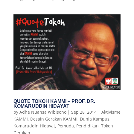
QUOTE TOKOH KAMMI – PROF. DR.
KOMARUDDIN HIDAYAT
by
Adhe Nuansa Wibisono
|
Sep 28, 2014
|
Aktivisme
KAMMI
,
Desain Gerakan KAMMI
,
Dunia Kampus
,
Komaruddin Hidayat
,
Pemuda
,
Pendidikan
,
Tokoh
Gerakan