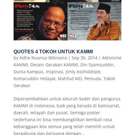
QUOTES 4 TOKOH UNTUK KAMMI
by
Adhe Nuansa Wibisono
|
Sep 30, 2014
|
Aktivisme
KAMMI
,
Desain Gerakan KAMMI
,
Din Syamsuddin
,
Dunia Kampus
,
Inspirasi
,
Jimly Asshiddiqie
,
Komaruddin Hidayat
,
Mahfud MD
,
Pemuda
,
Tokoh
Gerakan
Dipersembahkan untuk seluruh kader dan pengurus
KAMMI di Indonesia, baik yang berada di komisariat,
daerah, wilayah dan pusat. Semoga poster
sederhana ini bisa membangkitkan kembali rasa
kebanggaan kita semua yang telah memilih untuk
bergabung dan berjuang dengan...