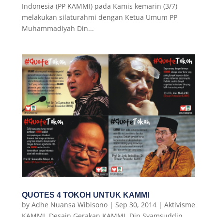
Indonesia (PP KAMMI) pada Kamis kemarin (3/7)
melakukan silaturahmi dengan Ketua Umum PP
Muhammadiyah Din...
QUOTES 4 TOKOH UNTUK KAMMI
by
Adhe Nuansa Wibisono
|
Sep 30, 2014
|
Aktivisme
KAMMI
,
Desain Gerakan KAMMI
,
Din Syamsuddin
,