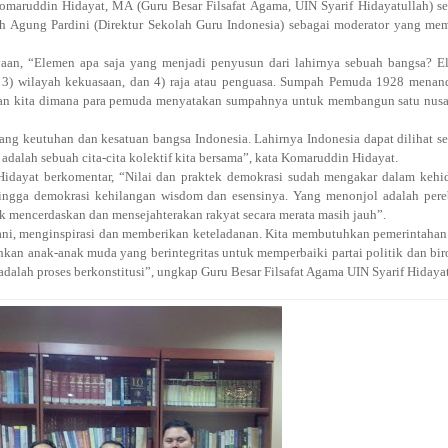
omaruddin Hidayat, MA (Guru Besar Filsafat Agama, UIN Syarif Hidayatullah) s
eh Agung Pardini (Direktur Sekolah Guru Indonesia) sebagai moderator yang m
aan, “Elemen apa saja yang menjadi penyusun dari lahirnya sebuah bangsa? E
dat, 3) wilayah kekuasaan, dan 4) raja atau penguasa. Sumpah Pemuda 1928 mena
aan kita dimana para pemuda menyatakan sumpahnya untuk membangun satu nusa
ng keutuhan dan kesatuan bangsa Indonesia. Lahirnya Indonesia dapat dilihat s
dalah sebuah cita-cita kolektif kita bersama”, kata Komaruddin Hidayat.
Hidayat berkomentar, “Nilai dan praktek demokrasi sudah mengakar dalam kehi
ehingga demokrasi kehilangan wisdom dan esensinya. Yang menonjol adalah per
uk mencerdaskan dan mensejahterakan rakyat secara merata masih jauh”.
ni, menginspirasi dan memberikan keteladanan. Kita membutuhkan pemerintaha
kan anak-anak muda yang berintegritas untuk memperbaiki partai politik dan bir
adalah proses berkonstitusi”, ungkap Guru Besar Filsafat Agama UIN Syarif Hidaya