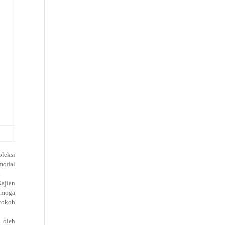
oleksi
 modal
.
ajian
Semoga
 tokoh
 oleh