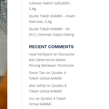
Lukman Hakim Saifuddin,
S.Ag
Quote Tokoh KAMMI – Imam
Nahrawi, S.Ag
Quote Tokoh KAMMI – Dr.
(H.C.) Oesman Sapta Odang
RECENT COMMENTS
ripal herdyant
on
Discourse
dan Deterrence dalam
Perang Melawan Terorisme
Davin Tan
on
Quotes 4
Tokoh Untuk KAMMI
alat safety
on
Quotes 4
Tokoh Untuk KAMMI
cnc
on
Quotes 4 Tokoh
Untuk KAMMI