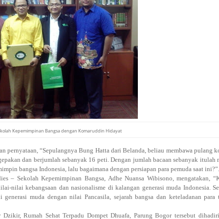
Sekolah Kepemimpinan Bangsa dengan Komaruddin Hidayat
n pernyataan, “Sepulangnya Bung Hatta dari Belanda, beliau membawa pulang k
epakan dan berjumlah sebanyak 16 peti. Dengan jumlah bacaan sebanyak itulah
impin bangsa Indonesia, lalu bagaimana dengan persiapan para pemuda saat ini?”
tudies – Sekolah Kepemimpinan Bangsa, Adhe Nuansa Wibisono, mengatakan, “K
ai-nilai kebangsaan dan nasionalisme di kalangan generasi muda Indonesia. 
 generasi muda dengan nilai Pancasila, sejarah bangsa dan keteladanan para
 Dzikir, Rumah Sehat Terpadu Dompet Dhuafa, Parung Bogor tersebut dihadiri