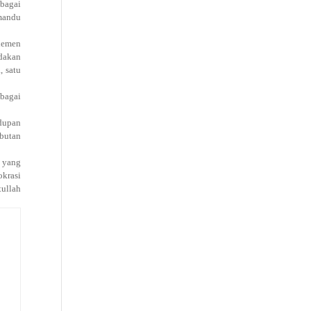
ebagai
emandu
lemen
ndakan
, satu
ebagai
dupan
ebutan
n yang
okrasi
tullah