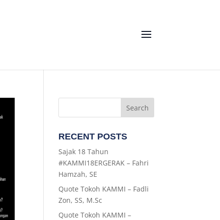
RECENT POSTS
Sajak 18 Tahun
#KAMMI18ERGERAK – Fahri
Hamzah, SE
Quote Tokoh KAMMI – Fadli
Zon, SS, M.Sc
Quote Tokoh KAMMI –