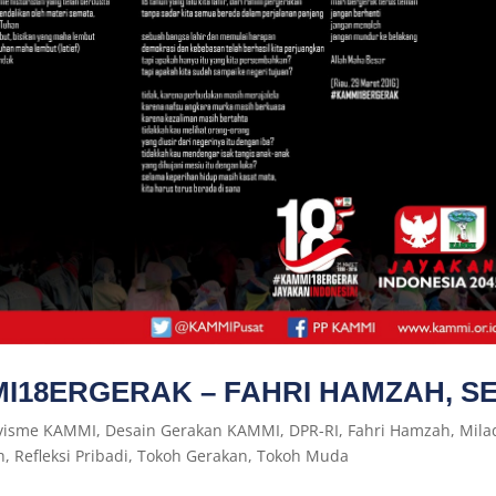
I18ERGERAK – FAHRI HAMZAH, S
ivisme KAMMI
,
Desain Gerakan KAMMI
,
DPR-RI
,
Fahri Hamzah
,
Mila
h
,
Refleksi Pribadi
,
Tokoh Gerakan
,
Tokoh Muda