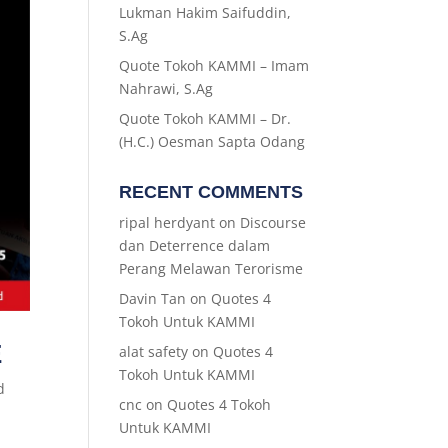
Lukman Hakim Saifuddin,
S.Ag
Quote Tokoh KAMMI – Imam
Nahrawi, S.Ag
Quote Tokoh KAMMI – Dr.
(H.C.) Oesman Sapta Odang
RECENT COMMENTS
ripal herdyant
on
Discourse
dan Deterrence dalam
Perang Melawan Terorisme
Davin Tan
on
Quotes 4
Tokoh Untuk KAMMI
E
alat safety
on
Quotes 4
Tokoh Untuk KAMMI
d
cnc
on
Quotes 4 Tokoh
Untuk KAMMI