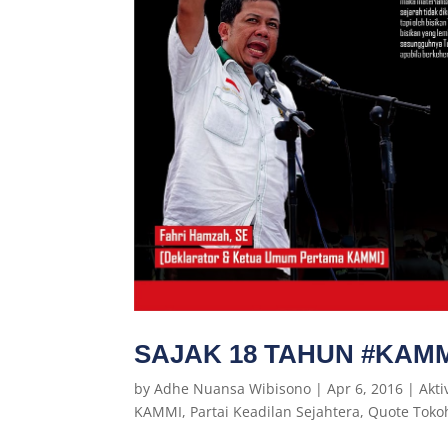
SAJAK 18 TAHUN #KAMM
by
Adhe Nuansa Wibisono
|
Apr 6, 2016
|
Akt
KAMMI
,
Partai Keadilan Sejahtera
,
Quote Toko