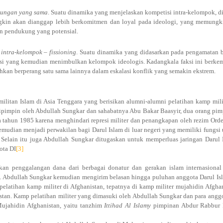
ukungan yang sama
. Suatu dinamika yang menjelaskan kompetisi intra-kelompok, 
ngkin akan dianggap lebih berkomitmen dan loyal pada ideologi, yang memungk
n pendukung yang potensial.
intra-kelompok – fissioning
. Suatu dinamika yang didasarkan pada pengamatan 
si yang kemudian menimbulkan kelompok ideologis. Kadangkala faksi ini berke
kan berperang satu sama lainnya dalam eskalasi konflik yang semakin ekstrem.
militan Islam di Asia Tenggara yang berisikan alumni-alumni pelatihan kamp mili
dipimpin oleh Abdullah Sungkar dan sahabatnya Abu Bakar Baasyir, dua orang pi
a tahun 1985 karena menghindari represi militer dan penangkapan oleh rezim Ord
mudian menjadi perwakilan bagi Darul Islam di luar negeri yang memiliki fungsi
 Selain itu juga Abdullah Sungkar ditugaskan untuk memperluas jaringan Darul 
ota DI
[3]
an penggalangan dana dari berbagai donatur dan gerakan islam internasional
. Abdullah Sungkar kemudian mengirim belasan hingga puluhan anggota Darul Is
elatihan kamp militer di Afghanistan, tepatnya di kamp militer mujahidin Afgha
istan. Kamp pelatihan militer yang dimasuki oleh Abdullah Sungkar dan para angg
 Mujahidin Afghanistan, yaitu tanzhim
Ittihad Al Islamy
pimpinan Abdur Rabbur 