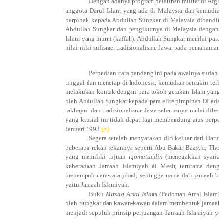
Dengan adanya program pelatihan militer di Afg
anggota Darul Islam yang ada di Malaysia dan kemudi
berpihak kepada Abdullah Sungkar di Malaysia dibandi
Abdullah Sungkar dan pengikutnya di Malaysia dengan 
Islam yang murni (kaffah). Abdullah Sungkar menilai par
nilai-nilai sufisme, tradisionalisme Jawa, pada pemaham
Perbedaan cara pandang ini pada awalnya sudah
tinggal dan menetap di Indonesia, kemudian semakin ter
melakukan kontak dengan para tokoh gerakan Islam yang 
oleh Abdullah Sungkar kepada para elite pimpinan DI ad
takhayul dan tradisionalisme Jawa seharusnya mulai dibe
yang krusial ini tidak dapat lagi membendung arus per
Januari 1993.
[5]
Segera setelah menyatakan diri keluar dari Dar
beberapa rekan-rekannya seperti Abu Bakar Baasyir, Th
yang memiliki tujuan
iqomatuddin
(menegakkan syaria
keberadaan Jamaah Islamiyah di Mesir, terutama den
menempuh cara-cara jihad, sehingga nama dari jamaah bar
yaitu Jamaah Islamiyah.
Buku
Mitsaq Amal Islami
(Pedoman Amal Islam) 
oleh Sungkar dan kawan-kawan dalam membentuk jamaah 
menjadi sepuluh prinsip perjuangan Jamaah Islamiyah y