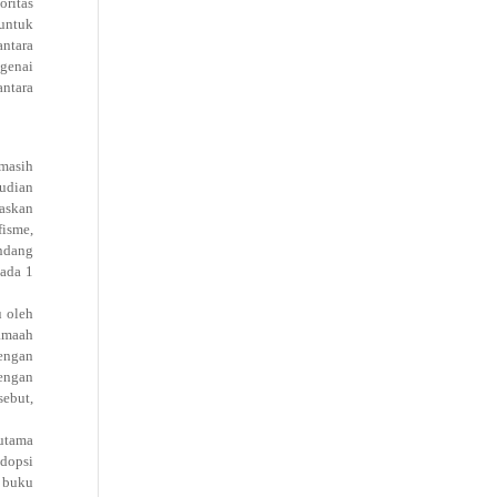
oritas
untuk
antara
ngenai
antara
 masih
mudian
gaskan
fisme,
andang
pada 1
u oleh
jamaah
engan
engan
sebut,
 utama
adopsi
m buku