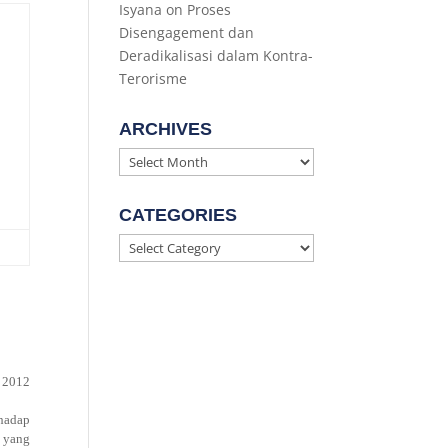
Isyana
on
Proses
Disengagement dan
Deradikalisasi dalam Kontra-
Terorisme
ARCHIVES
Archives
CATEGORIES
Categories
r 2012
hadap
r yang