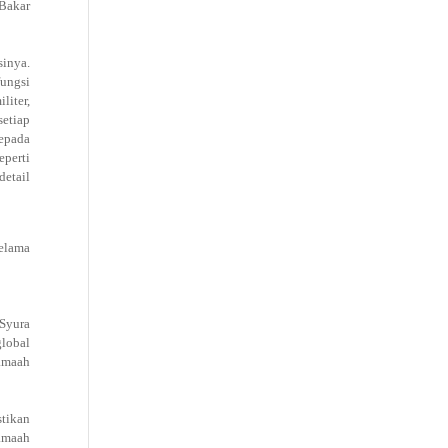
 Bakar
sinya.
fungsi
liter,
setiap
kepada
eperti
detail
elama
 Syura
global
Jamaah
stikan
amaah