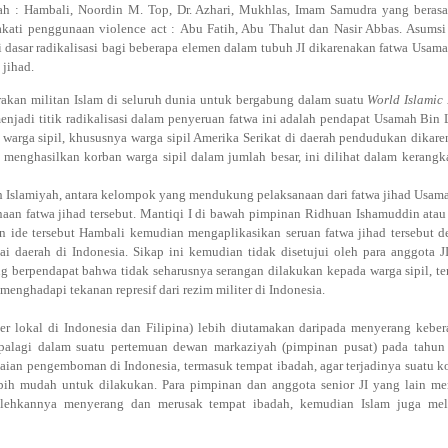
ah : Hambali, Noordin M. Top, Dr. Azhari, Mukhlas, Imam Samudra
yang berasa
akati penggunaan violence act :
Abu Fatih
,
Abu Thalut dan
Nasir Abba
s
.
Asumsi 
dasar radikalisasi bagi beberapa elemen dalam tubuh JI dikarenakan fatwa Usam
jihad.
akan militan Islam di seluruh dunia untuk bergabung dalam suatu
World Islamic
njadi titik radikalisasi dalam penyeruan fatwa ini adalah pendapat Usamah Bin
arga sipil, khususnya warga sipil Amerika Serikat di daerah pendudukan dikar
 menghasilkan korban warga sipil dalam jumlah besar, ini dilihat dalam kerangk
h Islamiyah, antara kelompok yang mendukung pelaksanaan dari fatwa jihad Usam
an fatwa jihad tersebut. Mantiqi I di bawah pimpinan Ridhuan Ishamuddin atau
ide tersebut Hambali kemudian mengaplikasikan seruan fatwa jihad tersebut 
daerah di Indonesia. Sikap ini kemudian tidak disetujui oleh para anggota JI
ng berpendapat bahwa tidak seharusnya serangan dilakukan kepada warga sipil, te
 menghadapi tekanan represif dari rezim militer di Indonesia.
r lokal di Indonesia dan Filipina) lebih diutamakan daripada menyerang kebe
Apalagi dalam suatu pertemuan dewan markaziyah (pimpinan pusat) pada tahun
ian pengemboman di Indonesia, termasuk tempat ibadah, agar terjadinya suatu k
 lebih mudah untuk dilakukan. Para pimpinan dan anggota senior JI yang lain m
bolehkannya menyerang dan merusak tempat ibadah, kemudian Islam juga mel