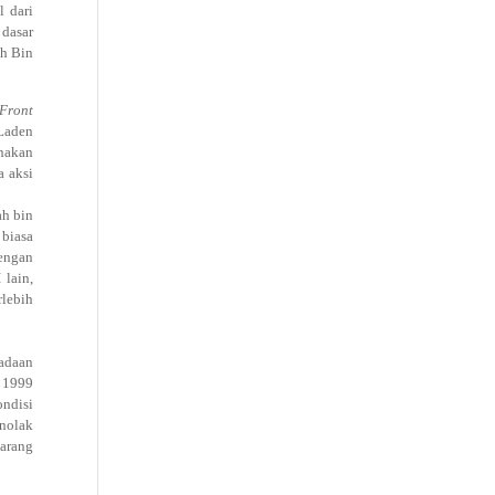
l dari
dasar
ah Bin
 Front
 Laden
enakan
a aksi
ah bin
 biasa
dengan
 lain,
rlebih
radaan
 1999
ondisi
enolak
arang