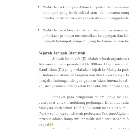
Radikalisasi kelompok dalam kompetisi akan basis d
kelompok yang lebih radikal atau lebih ekstrem mu
mereka untuk menarik dukungan dari calon anggota da
Radikalisasi kelompok dikarenakan adanya kompetisi 
perbedaan pendapat menimbulkan ketegangan dan fak
menjadi kelompok sempalan yang berkompetisi dan bah
Sejarah Jamaah Islamiyah
Jamaah Islamiyah (JI) adalah sebuah organisasi 
Afghanistan pada periode 1980-1990-an. Organisasi ini 
Darul Islam (DI) yang melakukan hijrah ke Malaysia pad
di Indonesia. Abdullah Sungkar dan Abu Bakar Baasyir ke
menjalin hubungan dengan gerakan Islam internasional.
khususnya dalam peningkatan kapasitas militer para angg
Sungkar juga ditugaskan dalam upaya melakuk
bersepakat untuk mendukung perjuangan DI di Indonesia
Malaysia sejak tahun 1986-1992 untuk mengikuti suatu p
(
harby sohanjay
) di wilayah perbatasan Pakistan-Afghan
tersebut adalah kamp militer milik salah satu tanzhim
Sayyaf.
[4]