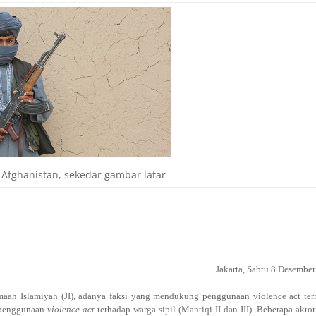
 Afghanistan, sekedar gambar latar
Jakarta
, Sabtu 8 Desembe
amaah Islamiyah (JI), adanya faksi yang mendukung penggunaan violence act
ter
k penggunaan
violence act
terhadap warga sipil
(
M
antiqi II dan III). Beberapa akto