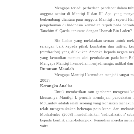
Mengapa terjadi perbedaan pendapat dalam tubu
anggota senior di Mantiqi II dan III. Apa yang men
berkembang diantara para anggota Mantiqi I seperti H
pengeboman di Indonesia kemudian terjadi pada perio
Tanzhim Al Qaeda, terutama dengan Usamah Bin Laden?
Bin Laden yang melakukan seruan untuk melak
serangan baik kepada pihak kombatan dan militer, ke
(
retaliation
) yang dilakukan Amerika kepada negara-neg
yang kemudian memicu aksi pembalasan pada bom Bali
Mengapa Mantiqi I kemudian menjadi sangat radikal dan
Rumusan Masalah
Mengapa Mantiqi I kemudian menjadi sangat ra
200
3
?
Kerangka Analisa
Untuk memberikan satu gambaran mengenai konf
khususnya Mantiqi I, penulis meminjam pendekatan 
McCauley adalah salah seorang yang konsisten menekuni
telah mengemukakan beberapa poin kunci dari mekanisme
Moskalenko (2008) mendefinisikan ‘radicalization’ se
kepada konflik antar-kelompok. Kemudian mereka menaw
yaitu :