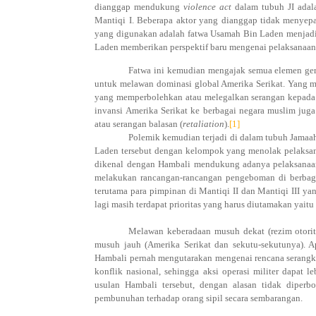
dianggap mendukung
violence act
dalam tubuh JI adal
Mantiqi I
. Beberapa aktor yang dianggap tidak menyep
yang digunakan adalah fatwa Usamah Bin Laden menjadi 
Laden memberikan perspektif baru mengenai pelaksanaan 
Fatwa ini kemudian mengajak semua elemen ger
untuk melawan dominasi global Amerika Serikat. Yang me
yang memperbolehkan atau melegalkan serangan kepada w
invansi Amerika Serikat ke berbagai negara muslim juga
atau serangan balasan (
retaliation
).
[1]
Polemik kemudian terjadi di dalam tubuh Jamaa
Laden tersebut dengan kelompok yang menolak pelaksana
dikenal dengan Hambali mendukung adanya pelaksanaan 
melakukan rancangan-rancangan pengeboman di berbagai 
terutama para pimpinan di Mantiqi II dan Mantiqi III ya
lagi masih terdapat prioritas yang harus diutamakan yaitu
Melawan keberadaan musuh dekat (rezim otorite
musuh jauh (Amerika Serikat dan sekutu-sekutunya). 
Hambali pernah mengutarakan mengenai rencana serangka
konflik nasional, sehingga aksi operasi militer dapat
usulan Hambali tersebut, dengan alasan tidak diper
pembunuhan terhadap orang sipil secara sembarangan.