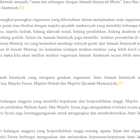
ibentuk menjadi, “sama dan sebangun dengan Jamaah Islamiyah Mesir,” kata Abu
 Islamiyah.
[6]
angkat-perangkat organisasi yang dibutuhkan dalam menjalankan roda organisa
 pusat atau disebut dengan majelis qiyadah markaziyah yang memiliki beberapa 
yura, majelis hisbah, bidang dakwah sosial, bidang pendidikan, bidang akademi mi
idang politik. Selain itu Jamaah Islamiyah juga memiliki
struktur perwakilan di 
nsep Mantiqi ini yang kemudian membagi wilayah gerak dari Jamaah Islamiyah 
n di bawah Mantiqi ini kemudian terdapat struktur-struktur yang lebih kecil s
maka kita akan melihat struktur organisasi Jamaah Islamiyah secara lebih men
maah Islamiyah yang mengatur gerakan organisasi. Amir Jamaah Islamiyah s
yura, Majelis Fatwa, Majelis Hisbah dan Majelis Qiyadah Markaziyah.
[7]
 kalangan anggota yang memiliki kepakaran dan berpendidikan tinggi. Majelis
an perubahan Nizham Asasi. Dan Majelis Syura juga mengadakan evaluasi secara 
elis Syura juga bertanggungjawab untuk mengangkat dan memberhentikan Amir 
ri kalangan anggota yang berpendidikan tinggi tentang agama Islam dan dipa
elis Fatwa berfungsi menguatkan dan meluruskan keputusan-keputusan Amir J