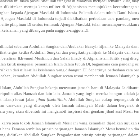
hanistan ini maka posisi Abdullah Sungkar di Malaysia menjadi semakin kuat, may
an dikirimkan menuju kamp militer di Afghanistan menunjukkan kecendrungan 
ngkan kepada Ajengan Masduki di Indonesia. Polemik dalam tubuh Darul Islam 
Ajengan Masduki di Indonesia terjadi diakibatkan perbedaan cara pandang me
a elite pimpinan DI senior, termasuk Ajengan Masduki, telah mencampur-adukkan 
an keislaman yang dibangun pada anggota-anggota DI.
 dimulai sebelum Abdullah Sungkar dan Abubakar Baasyir hijrah ke Malaysia dan
lihat tergas ketika Abdullah Sungkar dan pengikutnya hijrah ke Malaysia dan ke
beraliran Ikhwanul Muslimun dan Salafi Jihady di Afghanistan. Kritik yang dite
alah kritik mengenai pemurnian Islam dalam tubuh DI, bagaimana cara pandang su
rsihkan dari nilai-nilai keislaman yang dibangun DI. Sepertinya perbedaan cara p
pecahan, kemudian Abdullah Sungkar secara resmi membentuk Jemaah Islamiyah 
ul Islam, Abdullah Sungkar bekerja menyusun jamaah baru di Malaysia. Ia dibant
oriqudin alias Hamzah dan lain-lain. Jamaah yang ingin mereka bangun adalah 
t Islam) lewat jalan
jihad fisabilillah
. Abdullah Sungkar cukup terpengaruh d
gan cara-cara yang ditempuh oleh Jamaah Islamiyah Mesir dalam bergerak d
u yang akan dibentuk ini mengambil inspirasi dari gerakan jihad asal Mesir ter
karya para tokoh Jamaah Islamiyah Mesir ini yang kemudian dijadikan rujukan
baru. Dimana sembilan prinsip perjuangan Jamaah Islamiyah Mesir kemudian di
ang didirikan Abdullah Sungkar. Pengadopsian prinsip-prinsip perjuangan dala