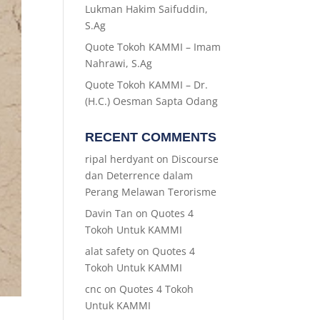
Lukman Hakim Saifuddin,
S.Ag
Quote Tokoh KAMMI – Imam
Nahrawi, S.Ag
Quote Tokoh KAMMI – Dr.
(H.C.) Oesman Sapta Odang
RECENT COMMENTS
ripal herdyant
on
Discourse
dan Deterrence dalam
Perang Melawan Terorisme
Davin Tan
on
Quotes 4
Tokoh Untuk KAMMI
alat safety
on
Quotes 4
Tokoh Untuk KAMMI
cnc
on
Quotes 4 Tokoh
Untuk KAMMI