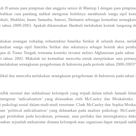
h JI antara para pimpinan dan anggota senior di Mantiqi I dengan para pimpin
yebabkan cara pandang radikal mengenai bolehnya membunuh warga sipil kem
ambali, Mukhlas, Imam Samudra, Amrozi, Dulmatin sehingga kemudian serangkai
de tahun 2000-2003. Apakah dikarenakan Hambali melakukan kontak langsung d
ukan serangan terhadap infrastruktur Amerika Serikat di seluruh dunia, mela
mudian warga sipil Amerika Serikat dan sekutunya sebagai bentuk aksi pemba
ara di Timur Tengah, terutama konteks invansi militer Afghanistan pada tahun
 tahun 2002. Makalah ini kemudian mencoba untuk menjelaskan satu pertany
 melakukan serangkaian pengeboman di Indonesia pada periode tahun 2000-2003?
dikal dan mencoba melakukan serangkaian pengeboman di Indonesia pada tahun
lik internal dan radikalisasi kelompok yang terjadi dalam tubuh Jamaah Isla
mengenai ‘radicalization’ yang ditawarkan oleh McCauley dan Moskalenko. 
 psikologi sosial dalam studi-studi terorisme. Clark McCauley dan Sophia Mosk
 ‘political radicalization’ yang didasarkan pada analisis psikologi. McCaul
bagai perubahan pada keyakinan, perasaan, atau perilaku dan meningkatnya du
arkan sejumlah mekanisme dimana kelompok atau organisasi dapat menjadi radi