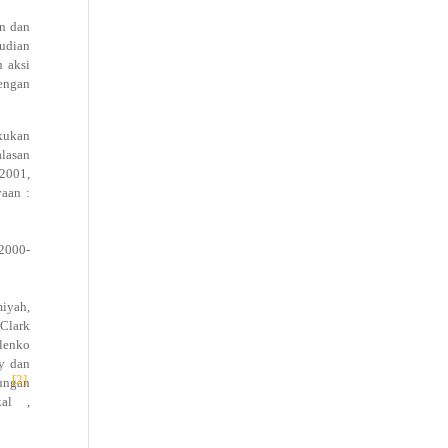
an dan
udian
n aksi
engan
kukan
lasan
 2001,
aan :
 2000-
miyah,
Clark
alenko
ey dan
[2]
kungan
kal
,