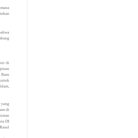
dimana
inkan
bahwa
mbang
ter di
mpinan
e Baru
 untuk
Islam,
 yang
lam di
nistan
ota DI
Rasul