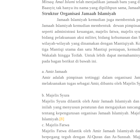
Mitsaq Amal Islami
telah menjadikan jamaah baru yang d
Baasyir, tak hanya itu nama yang dipilihpun sama, Jamaah
Struktur Organisasi Jamaah Islamiyah
Jamaah Islamiyah kemudian juga membentuk per
Jamaah Islamiyah kemudian membentuk
dewan pimpinan
seperti administrasi keuangan, majelis fatwa, majelis s
bidang pelaksanaan aksi militer, bidang kehumasan dan b
wilayah-wilayah yang dinamakan dengan Mantiqiyah. Ko
tiga Mantiqi utama dan satu Mantiqi persiapan, kemudia
Wakalah hingga Toifah. Untuk lebih dapat memahaminya 
pada bagan berikut di bawah ini.
a. Amir Jamaah
Amir adalah pimpinan tertinggi dalam organisasi Ja
melaksanakan tugas sebagai Amir, dibantu oleh Majelis S
b. Majelis Syura
Majelis Syura dilantik oleh Amir Jamaah Islamiyah dan
inilah yang menyusun peraturan dan mengajukan rancang
tentang kepengurusan organisas Jamaah Islamiyah. Maj
Islamiyah.
[8]
c. Majelis Fatwa
Majelis Fatwa dilantik oleh Amir Jamaah lslamiyah da
berpegang teguh dengan Al-Quran dan As-Sunnah. Maj