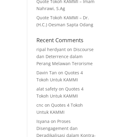
Quote Tokoh KAMMI – Imam
Nahrawi, S.Ag
Quote Tokoh KAMMI – Dr.
(H.C.) Oesman Sapta Odang
Recent Comments
ripal herdyant
on
Discourse
dan Deterrence dalam
Perang Melawan Terorisme
Davin Tan
on
Quotes 4
Tokoh Untuk KAMMI
alat safety
on
Quotes 4
Tokoh Untuk KAMMI
cnc
on
Quotes 4 Tokoh
Untuk KAMMI
Isyana
on
Proses
Disengagement dan
Deradikalisasi dalam Kontra-