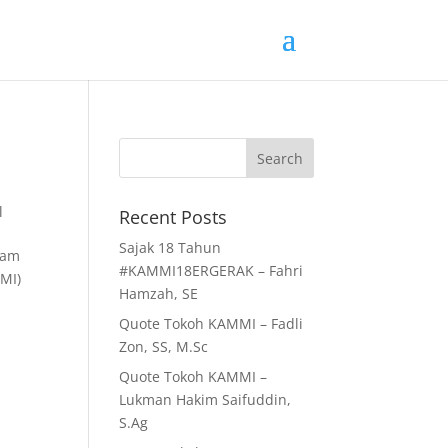
l
Recent Posts
Sajak 18 Tahun
lam
#KAMMI18ERGERAK – Fahri
MI)
Hamzah, SE
Quote Tokoh KAMMI – Fadli
Zon, SS, M.Sc
Quote Tokoh KAMMI –
Lukman Hakim Saifuddin,
S.Ag