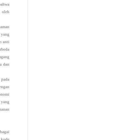
 bahwa
a oleh
ggaman
, yang
n anti
rbeda
dagang
u dan
 pada
dengan
onomi
” yang
uhanan
bagai
n kode