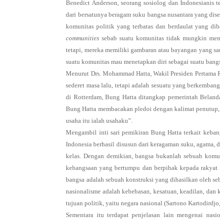
Benedict Anderson, seorang sosiolog dan Indonesianis 
dari bersatunya beragam suku bangsa nusantara yang di
komunitas politik yang terbatas dan berdaulat yang di
communities
sebab suatu komunitas tidak mungkin meng
tetapi, mereka memiliki gambaran atau bayangan yang sa
suatu komunitas mau menetapkan diri sebagai suatu bang
Menurut Drs. Mohammad Hatta, Wakil Presiden Pertama Re
sederet masa lalu, tetapi adalah sesuatu yang berkemba
di Rotterdam, Bung Hatta ditangkap pemerintah Beland
Bung Hatta membacakan pledoi dengan kalimat penutup, “
usaha itu ialah usahaku”.
Mengambil inti sari pemikiran Bung Hatta terkait keba
Indonesia berhasil disusun dari keragaman suku, agama, da
kelas. Dengan demikian, bangsa bukanlah sebuah komuni
kebangsaan yang bertumpu dan berpihak kepada rakyat I
bangsa adalah sebuah konstruksi yang dihasilkan oleh seb
nasionalisme adalah kebebasan, kesatuan, keadilan, dan
tujuan politik, yaitu negara nasional (Sartono Kartodirdjo
Sementara itu terdapat penjelasan lain mengenai nas