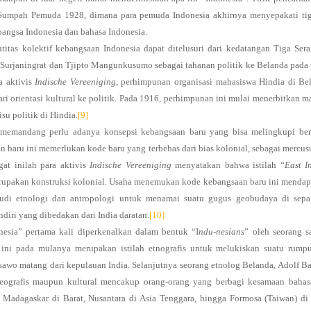
umpah Pemuda 1928, dimana para pemuda Indonesia akhirnya menyepakati tig
, bangsa Indonesia dan bahasa Indonesia.
tas kolektif kebangsaan Indonesia dapat ditelusuri dari kedatangan Tiga Ser
 Surjaningrat dan Tjipto Mangunkusumo sebagai tahanan politik ke Belanda pada
a aktivis
Indische Vereeniging
, perhimpunan organisasi mahasiswa Hindia di Be
i orientasi kultural ke politik. Pada 1916, perhimpunan ini mulai menerbitkan m
su politik di Hindia.
[9]
 memandang perlu adanya konsepsi kebangsaan baru yang bisa melingkupi ber
n baru ini memerlukan kode baru yang terbebas dari bias kolonial, sebagai mercus
gat inilah para aktivis
Indische Vereeniging
menyatakan bahwa istilah “
East I
t merupakan konstruksi kolonial. Usaha menemukan kode kebangsaan baru ini menda
 studi etnologi dan antropologi untuk menamai suatu gugus geobudaya di sepa
endiri yang dibedakan dari India daratan.
[10]
esia” pertama kali diperkenalkan dalam bentuk “I
ndu-nesians
” oleh seorang s
h ini pada mulanya merupakan istilah etnografis untuk melukiskan suatu rump
 sawo matang dari kepulauan India. Selanjutnya seorang etnolog Belanda, Adolf Ba
eografis maupun kultural mencakup orang-orang yang berbagi kesamaan bahas
 Madagaskar di Barat, Nusantara di Asia Tenggara, hingga Formosa (Taiwan) di