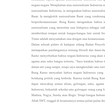
negara-negara Westphalian atau nasionalisme Indonesia
nasionalisme Indonesia, ia mengatakan bahwa nasionali
Barat. Ia mengkritik nasionalisme Barat yang cenderun
berperikemanusiaan. Bung Karno mengatakan bahwa nas
nasionalisme yang menerima rasa hidupnya sebagai wah
memberikan tempat untuk bangsa-bangsa lain untuk hi
Timur adalah menyamakan rasa dengan rasa kemanusiaan
Dalam sebuah pidato di hadapan sidang Badan Penyeli
memaparkan pandangannya tentang filosofi dan dasar-da
Karno menyebutkan bahwa negara Indonesia yang akan d
agama atau suku bangsa tertentu, “Saya katakan bahwa da
dalam arti yang sempit, tetapi saya menghendaki satu
nat
Bung Karno menyadari bahwa negara Indonesia yang a
belakang politik yang berbeda. Karena itulah Bung Ka
dapat mencakup semua aliran, golongan, suku, agama
Indonesia, bukanlah sekedar satu golongan orang yang h
Madura, Yogya, Sunda, atau Bugis. Tetapi bangsa Indone
Allah SWT, tinggal di kesatuannya semua pulau-pulau Ind