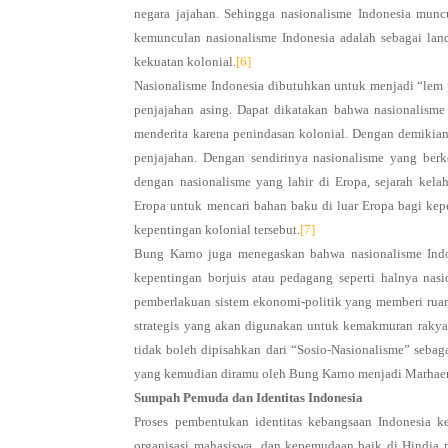
negara jajahan. Sehingga nasionalisme Indonesia munc
kemunculan nasionalisme Indonesia adalah sebagai land
kekuatan kolonial.
[6]
Nasionalisme Indonesia dibutuhkan untuk menjadi “lem 
penjajahan asing. Dapat dikatakan bahwa nasionalisme 
menderita karena penindasan kolonial. Dengan demikian 
penjajahan. Dengan sendirinya nasionalisme yang ber
dengan nasionalisme yang lahir di Eropa, sejarah kela
Eropa untuk mencari bahan baku di luar Eropa bagi k
kepentingan kolonial tersebut.
[7]
Bung Karno juga menegaskan bahwa nasionalisme Indo
kepentingan borjuis atau pedagang seperti halnya nasi
pemberlakuan sistem ekonomi-politik yang memberi ru
strategis yang akan digunakan untuk kemakmuran rakya
tidak boleh dipisahkan dari “Sosio-Nasionalisme” seb
yang kemudian diramu oleh Bung Karno menjadi Marhae
Sumpah Pemuda dan Identitas Indonesia
Proses pembentukan identitas kebangsaan Indonesia
organisasi mahasiswa dan kepemudaan baik di Hindia ma