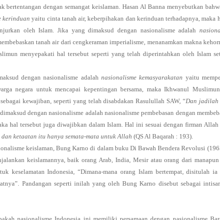
dak bertentangan dengan semangat keislaman. Hasan Al Banna menyebutkan bahw
e kerinduan
yaitu cinta tanah air, keberpihakan dan kerinduan terhadapnya, maka h
ianjurkan oleh Islam. Jika yang dimaksud dengan nasionalisme adalah
nasion
membebaskan tanah air dari cengkeraman imperialisme, menanamkan makna kehor
imun menyepakati hal tersebut seperti yang telah diperintahkan oleh Islam se
maksud dengan nasionalisme adalah
nasionalisme kemasyarakatan
yaitu mempe
 warga negara untuk mencapai kepentingan bersama, maka Ikhwanul Muslimun
sebagai kewajiban, seperti yang telah disabdakan Rasulullah SAW, “
Dan jadilah
g dimaksud dengan nasionalisme adalah nasionalisme pembebasan dengan membe
ka hal tersebut juga diwajibkan dalam Islam. Hal ini sesuai dengan firman Alla
i dan ketaatan itu hanya semata-mata untuk Allah
(QS Al Baqarah : 193).
onalisme keislaman, Bung Karno di dalam buku Di Bawah Bendera Revolusi (1965
ankan keislamannya, baik orang Arab, India, Mesir atau orang dari manapun 
ntuk keselamatan Indonesia, “Dimana-mana orang Islam bertempat, disitulah ia
atnya”. Pandangan seperti inilah yang oleh Bung Karno disebut sebagai intisar
pakah nasionalisme Indonesia ini memiliki persamaan dengan nasionalisme Bar