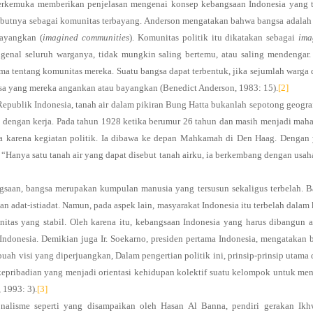
terkemuka memberikan penjelasan mengenai konsep kebangsaan Indonesia yang t
sebutnya sebagai komunitas terbayang. Anderson mengatakan bahwa bangsa adalah
bayangkan (
imagined communities
). Komunitas politik itu dikatakan sebagai
ima
enal seluruh warganya, tidak mungkin saling bertemu, atau saling mendengar.
ma tentang komunitas mereka. Suatu bangsa dapat terbentuk, jika sejumlah warga
sa yang mereka angankan atau bayangkan (Benedict Anderson, 1983: 15).
[2]
publik Indonesia, tanah air dalam pikiran Bung Hatta bukanlah sepotong geogra
ng dengan kerja. Pada tahun 1928 ketika berumur 26 tahun dan masih menjadi mah
a karena kegiatan politik. Ia dibawa ke depan Mahkamah di Den Haag. Dengan
Hanya satu tanah air yang dapat disebut tanah airku, ia berkembang dengan usah
ngsaan, bangsa merupakan kumpulan manusia yang tersusun sekaligus terbelah. 
n adat-istiadat. Namun, pada aspek lain, masyarakat Indonesia itu terbelah dalam 
tas yang stabil. Oleh karena itu, kebangsaan Indonesia yang harus dibangun 
ndonesia. Demikian juga Ir. Soekarno, presiden pertama Indonesia, mengatakan
uah visi yang diperjuangkan, Dalam pengertian politik ini, prinsip-prinsip utama
 kepribadian yang menjadi orientasi kehidupan kolektif suatu kelompok untuk me
, 1993: 3).
[3]
ionalisme seperti yang disampaikan oleh Hasan Al Banna, pendiri gerakan Ikh