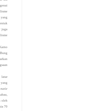
ngenai
alisme
e yang
entuk
r juga
lisme
Karno
. Bung
sarkan
ngsaan
latar
 yang
,
natie
kabau,
n oleh
sia 70