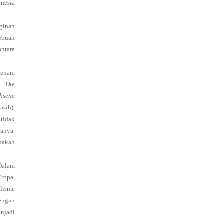
onesia
ginan
ebuah
antara
Renan,
 ‘
Die
chsene
asib).
 tidak
 hanya
pakah
 Dalam
Eropa,
alisme
dengan
enjadi