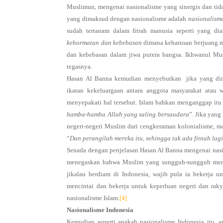
Muslimun, mengenai nasionalisme yang sinergis dan ti
yang dimaksud dengan nasionalisme adalah
nasionalism
sudah tertanam dalam fitrah manusia seperti yang d
kehormatan dan kebebasan
dimana keharusan berjuang 
dan kebebasan dalam jiwa putera bangsa. Ikhwanul Musl
tegasnya.
Hasan Al Banna kemudian menyebutkan jika yang di
ikatan kekeluargaan antara anggota masyarakat atau
menyepakati hal tersebut. Islam bahkan menganggap itu 
hamba-hamba Allah yang saling bersaudara
”. Jika yan
negeri-negeri Muslim dari cengkeraman kolonialisme, ma
“
Dan perangilah mereka itu, sehingga tak ada fitnah lag
Senada dengan penjelasan Hasan Al Banna mengenai nasi
menegaskan bahwa Muslim yang sungguh-sungguh menjal
jikalau berdiam di Indonesia, wajib pula ia bekerja u
mencintai dan bekerja untuk keperluan negeri dan raky
nasionalisme Islam.
[4]
Nasionalisme Indonesia
Kemudian seperti apakah nasionalisme Indonesia itu, a