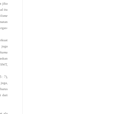
a jika
al itu
alisme
matan
tegas-
rkuat
 juga
 kamu
baskan
h SWT,
 : 7),
juga,
 harus
i dari
at ala