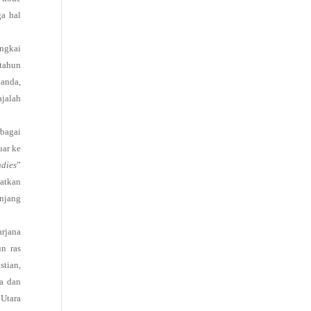
a hal
angkai
 tahun
landa,
ajalah
bagai
uar ke
ndies
”
patkan
njang
arjana
un ras
stian,
a dan
 Utara