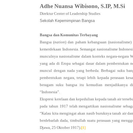
Adhe Nuansa Wibisono, S.IP, M.Si
Direktur Center of Leadership Studies
Sekolah Kepemimpinan Bangsa
Bangsa dan Komunitas Terbayang
Bangsa (
nation
) dan paham kebangsaan (nasionalisme) 
kemerdekaan Indonesia. Semangat nasionalisme Indonesi
munculnya nasionalisme dalam konteks negara-negara We
yang ada di Eropa sebagai dasar dalam pembentukan ne
muncul dengan nada yang berbeda. Berbagai suku bang
pembentukan negara, tetapi lebih kepada perasaan ke
beragam suku bangsa itu kemudian menjadikanya di
“Indonesia”.
Ekspresi kerelaan dan kepedulian kepada tanah air terse
pada tahun 1917 telah mengartikan nasionalisme sebaga
“Kalau kita mengingat akan nasib buruknya tanah air dan
berdebarlah dada, timbullah suatu perasaan yang menggoy
Djawa, 25 Oktober 1917).
[1]