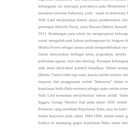
kebangsaan itu mencapai puncaknya pada Momentum S
mendasar identitas Indonesia, yaitu : tanah air Indonesia
Yudi Latif menjelaskan bahwa upaya pembentukan identi
pemimpin
Indische Partij
, yaitu Douwes Dekker, Suwardi
1913. Kedatangan para tokoh ini menginspirasi beberap
untuk mengubah arah haluan perhimpunan ini bergeser dar
Hindia Poetra
sebagai sarana untuk memperdebatkan isu-i
Untuk menyatukan berbagai unsur pergerakan, mereka
perbedaan agama, etnis dan ideologi. Konsepsi kebangsaa
arah mana ideal-ideal kolektif diarahkan. Dalam seman
(Hindia Timur) tidak lagi tepat, karena istilah tersebu
inspirasi dari penggunaan istilah “Indonesia” dalam
kepulauan India (
Indu-nesians
) sebagai suatu entitas ters
Yudi Latif kemudian menyebutkan bahwa istilah “Indon
Inggris, George Windsor Earl pada tahun 1850. Istila
Polinesia yang mendiami Kepulauan India, atau ras kulit
dalam karyanya pada tahun 1884-1894, dalam artian g
budaya di sepanjang gugus kepulauan India, mulai dari