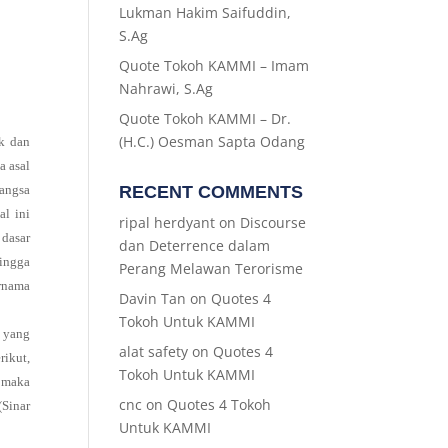
Lukman Hakim Saifuddin,
S.Ag
Quote Tokoh KAMMI – Imam
Nahrawi, S.Ag
Quote Tokoh KAMMI – Dr.
(H.C.) Oesman Sapta Odang
ik dan
a asal
bangsa
RECENT COMMENTS
al ini
ripal herdyant
on
Discourse
dasar
dan Deterrence dalam
ingga
Perang Melawan Terorisme
rnama
Davin Tan
on
Quotes 4
Tokoh Untuk KAMMI
, yang
alat safety
on
Quotes 4
rikut,
Tokoh Untuk KAMMI
, maka
cnc
on
Quotes 4 Tokoh
(Sinar
Untuk KAMMI