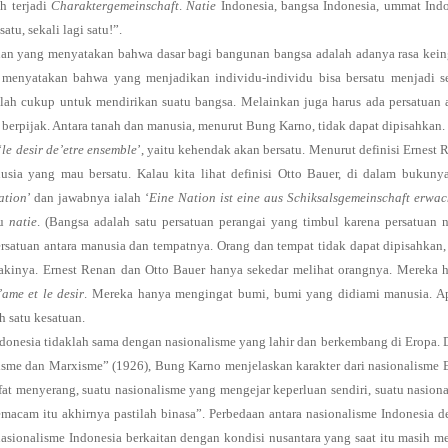
ah terjadi
Charaktergemeinschaft
.
Natie
Indonesia, bangsa Indonesia, ummat Ind
atu, sekali lagi satu!”.
an yang menyatakan bahwa dasar bagi bangunan bangsa adalah adanya rasa kein
g menyatakan bahwa yang menjadikan individu-individu bisa bersatu menjadi s
klah cukup untuk mendirikan suatu bangsa. Melainkan juga harus ada persatuan 
berpijak. Antara tanah dan manusia, menurut Bung Karno, tidak dapat dipisahkan.
‘
le desir de’etre ensemble
’, yaitu kehendak akan bersatu. Menurut definisi Ernest 
ia yang mau bersatu. Kalau kita lihat definisi Otto Bauer, di dalam bukunya
ation
’ dan jawabnya ialah ‘
Eine Nation ist eine aus Schiksalsgemeinschaft erwa
tu
natie
. (Bangsa adalah satu persatuan perangai yang timbul karena persatuan n
persatuan antara manusia dan tempatnya. Orang dan tempat tidak dapat dipisahkan,
kakinya. Ernest Renan dan Otto Bauer hanya sekedar melihat orangnya. Mereka
’ame et le desir
. Mereka hanya mengingat bumi, bumi yang didiami manusia. A
ah satu kesatuan.
ndonesia tidaklah sama dengan nasionalisme yang lahir dan berkembang di Eropa.
misme dan Marxisme” (1926), Bung Karno menjelaskan karakter dari nasionalisme 
fat menyerang, suatu nasionalisme yang mengejar keperluan sendiri, suatu nasion
macam itu akhirnya pastilah binasa”. Perbedaan antara nasionalisme Indonesia 
asionalisme Indonesia berkaitan dengan kondisi nusantara yang saat itu masih m