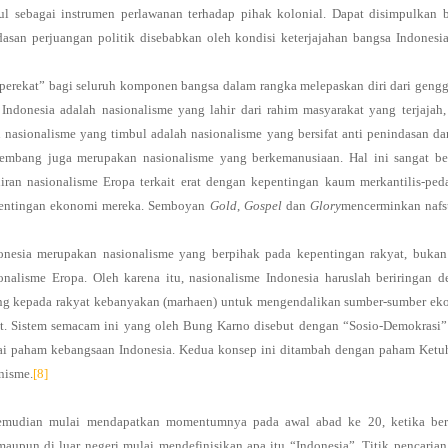
ul sebagai instrumen perlawanan terhadap pihak kolonial. Dapat disimpulkan
asan perjuangan politik disebabkan oleh kondisi keterjajahan bangsa Indonesi
perekat” bagi seluruh komponen bangsa dalam rangka melepaskan diri dari gen
Indonesia adalah nasionalisme yang lahir dari rahim masyarakat yang terjajah
nasionalisme yang timbul adalah nasionalisme yang bersifat anti penindasan da
kembang juga merupakan nasionalisme yang berkemanusiaan. Hal ini sangat be
hiran nasionalisme Eropa terkait erat dengan kepentingan kaum merkantilis-pe
epentingan ekonomi mereka. Semboyan
Gold
,
Gospel
dan
Glory
mencerminkan nafs
nesia merupakan nasionalisme yang berpihak pada kepentingan rakyat, bukan
onalisme Eropa. Oleh karena itu, nasionalisme Indonesia haruslah beriringan 
ang kepada rakyat kebanyakan (marhaen) untuk mengendalikan sumber-sumber ek
t. Sistem semacam ini yang oleh Bung Karno disebut dengan “Sosio-Demokrasi
agai paham kebangsaan Indonesia. Kedua konsep ini ditambah dengan paham Ket
nisme.
[8]
 kemudian mulai mendapatkan momentumnya pada awal abad ke 20, ketika ber
upun di luar negeri mulai mendefinisikan apa itu “Indonesia”. Titik pencaria