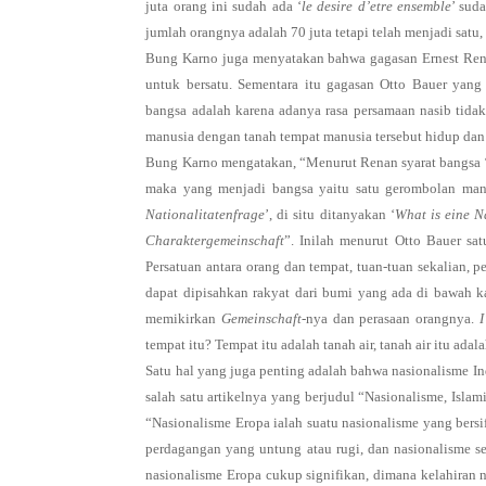
juta orang ini sudah ada ‘
le desire d’etre ensemble
’ sud
jumlah orangnya adalah 70 juta tetapi telah menjadi satu, s
Bung Karno juga menyatakan bahwa gagasan Ernest Ren
untuk bersatu. Sementara itu gagasan Otto Bauer yan
bangsa adalah karena adanya rasa persamaan nasib tida
manusia dengan tanah tempat manusia tersebut hidup dan 
Bung Karno mengatakan, “Menurut Renan syarat bangsa 
maka yang menjadi bangsa yaitu satu gerombolan manus
Nationalitatenfrage
’, di situ ditanyakan ‘
What is eine N
Charaktergemeinschaft
”. Inilah menurut Otto Bauer sa
Persatuan antara orang dan tempat, tuan-tuan sekalian, 
dapat dipisahkan rakyat dari bumi yang ada di bawah 
memikirkan
Gemeinschaft
-nya dan perasaan orangnya.
I
tempat itu? Tempat itu adalah tanah air, tanah air itu adal
Satu hal yang juga penting adalah bahwa nasionalisme I
salah satu artikelnya yang berjudul “Nasionalisme, Isla
“Nasionalisme Eropa ialah suatu nasionalisme yang bersi
perdagangan yang untung atau rugi, dan nasionalisme se
nasionalisme Eropa cukup signifikan, dimana kelahiran n