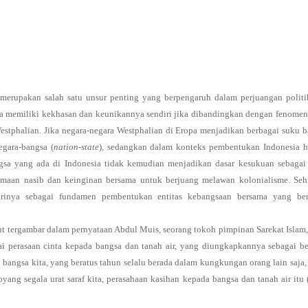
merupakan salah satu unsur penting yang berpengaruh dalam perjuangan polit
a memiliki kekhasan dan keunikannya sendiri jika dibandingkan dengan fenomen
stphalian. Jika negara-negara Westphalian di Eropa menjadikan berbagai suku 
gara-bangsa (
nation-state
), sedangkan dalam konteks pembentukan Indonesia h
sa yang ada di Indonesia tidak kemudian menjadikan dasar kesukuan sebagai 
samaan nasib dan keinginan bersama untuk berjuang melawan kolonialisme. Seh
rinya sebagai fundamen pembentukan entitas kebangsaan bersama yang be
but tergambar dalam pernyataan Abdul Muis, seorang tokoh pimpinan Sarekat Islam
i perasaan cinta kepada bangsa dan tanah air, yang diungkapkannya sebagai be
 bangsa kita, yang beratus tahun selalu berada dalam kungkungan orang lain saja
ang segala urat saraf kita, perasahaan kasihan kepada bangsa dan tanah air itu 