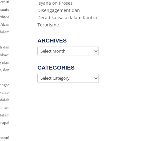
erdiri
Isyana
on
Proses
 suatu
Disengagement dan
gined
Deradikalisasi dalam Kontra-
Terorisme
 Akan
 dalam
ARCHIVES
fi dan
Archives
asiswa
 yakin
CATEGORIES
a, dan
Categories
Bangsa
kelas-
adalah
 bahwa
 dalam
ncapai
wanul