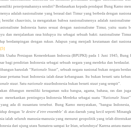
 memiliki penerjemahannya sendiri? Berdasarkan kepada pendapat Bung Karno me
smenya adalah nasionalisme yang berasal dari Timur yang berbeda dengan nasion
g bersifat chauvinis, ia mengatakan bahwa nasionalismenya adalah nasionalism
ionalisme Indonesia harus sesuai dengan nasionalisme Timur, yaitu suatu b
yu dan menjalankan rasa hidupya itu sebagai sebuah bakti. nasionalisme Timu
dup berdampingan dengan rukun. Adapun yang menjadi keutamaan dari nasiona
.
[5]
dik Usaha Persiapan Kemerdekaan Indoesia (BPUPKI) pada 1 Juni 1945, Bung 
sar bagi pendirian Indonesia sebagai sebuah negara yang merdeka dan berdaulat
ibangun haruslah “
Nationale Staat
”, sebuah negara nasional bukan negara berda
sar pertama buat Indonesia ialah dasar kebangsaan. Itu bukan berarti satu keba
ionale staat
. Satu
nationale staat
Indonesia bukan berarti
staat
yang sempit”.
kan dibangun memiliki keragaman suku bangsa, agama, bahasa, ras dan juga 
rno menekankan pentingnya Indonesia Merdeka sebagai suatu “
Nationale Staat
”
 yang ada di nusantara tersebut. Bung Karno menyatakan, “bangsa Indonesia
idup dengan ‘
le desire d’etre ensemble’
di atas daerah yang kecil seperti Minang
sia ialah seluruh manusia-manusia yang menurut geopolitik yang telah ditentuka
onesia dari ujung utara Sumatera sampai ke Irian, seluruhnya! Karena antara manu