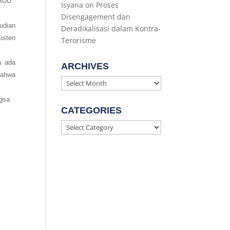
 RUU
Isyana
on
Proses
Disengagement dan
udian
Deradikalisasi dalam Kontra-
isten
Terorisme
a ada
ARCHIVES
bahwa
Archives
ngsa
CATEGORIES
Categories