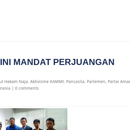
 INI MANDAT PERJUANGAN
N
ul Hakam Naja
,
Aktivisme KAMMI
,
Pancasila
,
Parlemen
,
Partai Ama
onesia
|
0 comments