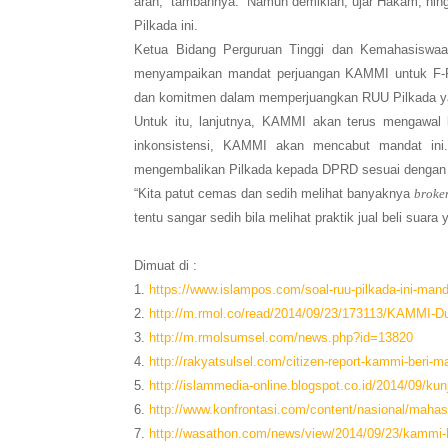
arah,” tambahnya. Namun demikian, ujar Hakam, hin
Pilkada ini.
Ketua Bidang Perguruan Tinggi dan Kemahasisw
menyampaikan mandat perjuangan KAMMI untuk F-PA
dan komitmen dalam memperjuangkan RUU Pilkada ya
Untuk itu, lanjutnya, KAMMI akan terus mengawal
inkonsistensi, KAMMI akan mencabut mandat i
mengembalikan Pilkada kepada DPRD sesuai dengan sp
“Kita patut cemas dan sedih melihat banyaknya
broke
tentu sangar sedih bila melihat praktik jual beli sua
Dimuat di :
1.
https://www.islampos.com/soal-ruu-pilkada-ini-man
2.
http://m.rmol.co/read/2014/09/23/173113/KAMMI-
3.
http://m.rmolsumsel.com/news.php?id=13820
4.
http://rakyatsulsel.com/citizen-report-kammi-beri-ma
5.
http://islammedia-online.blogspot.co.id/2014/09/ku
6.
http://www.konfrontasi.com/content/nasional/maha
7.
http://wasathon.com/news/view/2014/09/23/kammi-h