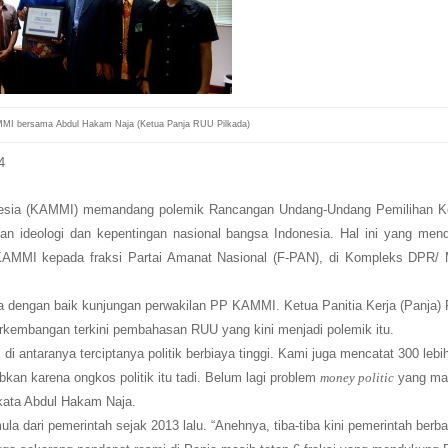
MI bersama Abdul Hakam Naja (Ketua Panja RUU Pilkada)
4
esia (KAMMI) memandang polemik Rancangan Undang-Undang Pemilihan K
n ideologi dan kepentingan nasional bangsa Indonesia. Hal ini yang mend
AMMI kepada fraksi Partai Amanat Nasional (F-PAN), di Kompleks DPR/
dengan baik kunjungan perwakilan PP KAMMI. Ketua Panitia Kerja (Panja)
erkembangan terkini pembahasan RUU yang kini menjadi polemik itu.
i antaranya terciptanya politik berbiaya tinggi. Kami juga mencatat 300 lebi
babkan karena ongkos politik itu tadi. Belum lagi problem
money politic
yang mas
kata Abdul Hakam Naja.
la dari pemerintah sejak 2013 lalu. “Anehnya, tiba-tiba kini pemerintah berba