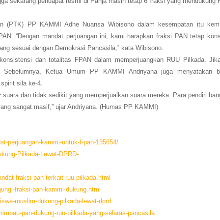
gga sekarang pendapat resmi di Panja masih tetap 6 fraksi yang mendukung
aan (PTK) PP KAMMI Adhe Nuansa Wibisono dalam kesempatan itu kem
N. “Dengan mandat perjuangan ini, kami harapkan fraksi PAN tetap kons
ng sesuai dengan Demokrasi Pancasila,” kata Wibisono.
 konsistensi dan totalitas FPAN dalam memperjuangkan RUU Pilkada. Jik
ni. Sebelumnya, Ketua Umum PP KAMMI Andriyana juga menyatakan 
irit sila ke-4.
r
suara dan tidak sedikit yang memperjualkan suara mereka. Para pendiri ba
ra yang sangat masif,” ujar Andriyana. (Humas PP KAMMI)
dat-perjuangan-kammi-untuk-f-pan-135654/
Dukung-Pilkada-Lewat-DPRD-
ndat-fraksi-pan-terkait-ruu-pilkada.html
njungi-fraksi-pan-kammi-dukung.html
siswa-muslim-dukung-pilkada-lewat-dprd
imbau-pan-dukung-ruu-pilkada-yang-selaras-pancasila