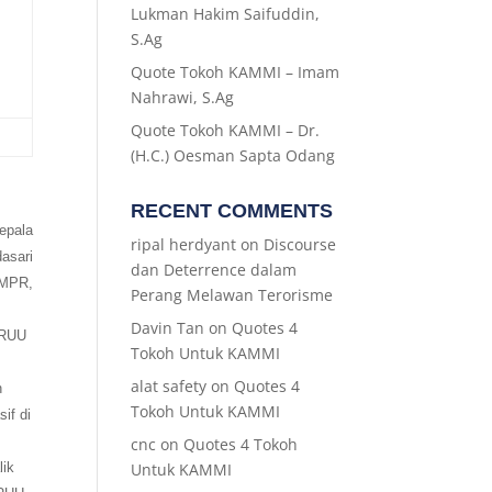
Lukman Hakim Saifuddin,
S.Ag
Quote Tokoh KAMMI – Imam
Nahrawi, S.Ag
Quote Tokoh KAMMI – Dr.
(H.C.) Oesman Sapta Odang
RECENT COMMENTS
epala
ripal herdyant
on
Discourse
asari
dan Deterrence dalam
 MPR,
Perang Melawan Terorisme
Davin Tan
on
Quotes 4
 RUU
Tokoh Untuk KAMMI
alat safety
on
Quotes 4
h
Tokoh Untuk KAMMI
if di
cnc
on
Quotes 4 Tokoh
lik
Untuk KAMMI