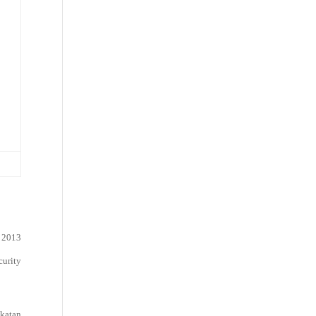
r
2013
curity
katan