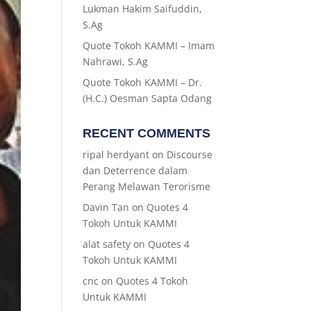
Lukman Hakim Saifuddin,
S.Ag
Quote Tokoh KAMMI – Imam
Nahrawi, S.Ag
Quote Tokoh KAMMI – Dr.
(H.C.) Oesman Sapta Odang
RECENT COMMENTS
ripal herdyant
on
Discourse
dan Deterrence dalam
Perang Melawan Terorisme
Davin Tan
on
Quotes 4
Tokoh Untuk KAMMI
alat safety
on
Quotes 4
Tokoh Untuk KAMMI
cnc
on
Quotes 4 Tokoh
Untuk KAMMI