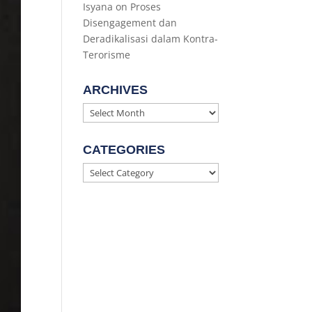
Isyana
on
Proses
Disengagement dan
Deradikalisasi dalam Kontra-
Terorisme
ARCHIVES
Archives
CATEGORIES
Categories