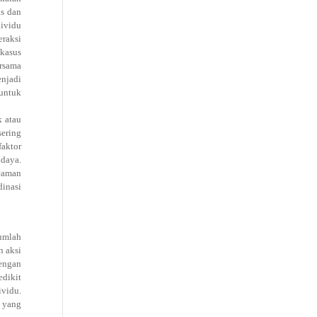
is dan
dividu
eraksi
 kasus
ersama
njadi
 untuk
k atau
ering
faktor
udaya.
ncaman
dinasi
jumlah
n aksi
dengan
edikit
vidu.
 yang