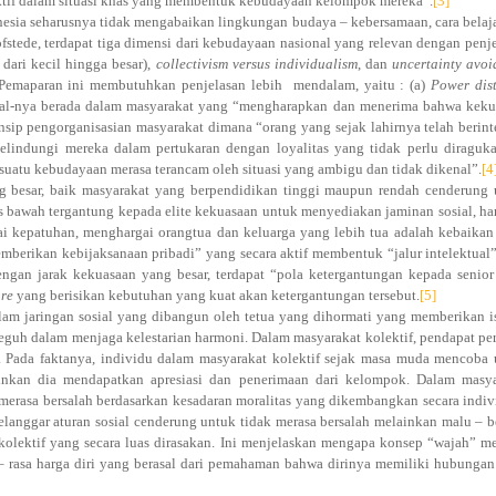
ktif dalam situasi khas yang membentuk kebudayaan kelompok mereka”.
[3]
onesia seharusnya tidak mengabaikan lingkungan budaya – kebersamaan, cara belaj
stede, terdapat tiga dimensi dari kebudayaan nasional yang relevan dengan penj
dari kecil hingga besar),
collectivism versus individualism
, dan
uncertainty avo
. Pemaparan ini membutuhkan penjelasan lebih
mendalam, yaitu : (a)
Power dis
sial-nya berada dalam masyarakat yang “mengharapkan dan menerima bahwa kek
insip pengorganisasian masyarakat dimana “orang yang sejak lahirnya telah berint
lindungi mereka dalam pertukaran dengan loyalitas yang tidak perlu diraguka
suatu kebudayaan merasa terancam oleh situasi yang ambigu dan tidak dikenal”.
[4
g besar, baik masyarakat yang berpendidikan tinggi maupun rendah cenderung 
elas bawah tergantung kepada elite kekuasaan untuk menyediakan jaminan sosial, h
 kepatuhan, menghargai orangtua dan keluarga yang lebih tua adalah kebaikan
mberikan kebijaksanaan pribadi” yang secara aktif membentuk “jalur intelektual
gan jarak kekuasaan yang besar, terdapat “pola ketergantungan kepada senio
are
yang berisikan kebutuhan yang kuat akan ketergantungan tersebut.
[5]
lam jaringan sosial yang dibangun oleh tetua yang dihormati yang memberikan i
 teguh dalam menjaga kelestarian harmoni. Dalam masyarakat kolektif, pendapat pe
. Pada faktanya, individu dalam masyarakat kolektif sejak masa muda mencoba
nkan dia mendapatkan apresiasi dan penerimaan dari kelompok. Dalam masya
 merasa bersalah berdasarkan kesadaran moralitas yang dikembangkan secara indiv
melanggar aturan sosial cenderung untuk tidak merasa bersalah melainkan malu – b
kolektif yang secara luas dirasakan. Ini menjelaskan mengapa konsep “wajah” m
– rasa harga diri yang berasal dari pemahaman bahwa dirinya memiliki hubunga