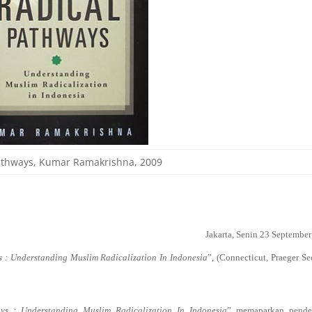
athways, Kumar Ramakrishna, 2009
Jakarta,
Senin 23 Septembe
 : Understanding Muslim Radicalization In Indonesia
”, (Connecticut, Praeger Se
ys : Understanding Muslim Radicalization In Indonesia
” memaparkan pende