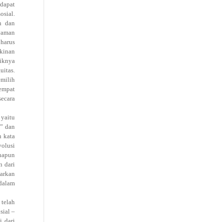
rdapat
osial.
n dan
nyaman
 harus
akinan
liknya
uitas.
emilih
tempat
secara
 yaitu
” dan
n kata
volusi
anapun
n dari
sarkan
 dalam
 telah
sial –
i dari