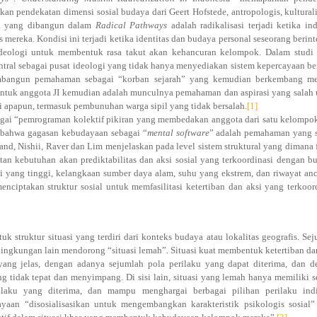
n pendekatan dimensi sosial budaya dari Geert Hofstede, antropologis, kultural
ma yang dibangun dalam
Radical Pathways
adalah radikalisasi terjadi ketika in
 mereka. Kondisi ini terjadi ketika identitas dan budaya personal seseorang berint
 ideologi untuk membentuk rasa takut akan kehancuran kelompok. Dalam studi
ntral sebagai pusat ideologi yang tidak hanya menyediakan sistem kepercayaan b
membangun pemahaman sebagai “korban sejarah” yang kemudian berkembang me
ntuk anggota JI kemudian adalah munculnya pemahaman dan aspirasi yang salah
i apapun, termasuk pembunuhan warga sipil yang tidak bersalah.
[1]
gai “pemrograman kolektif pikiran yang membedakan anggota dari satu kelompo
 bahwa gagasan kebudayaan sebagai “
mental software
” adalah pemahaman yang s
fand, Nishii, Raver dan Lim menjelaskan pada level sistem struktural yang dimana 
tan kebutuhan akan prediktabilitas dan aksi sosial yang terkoordinasi dengan b
asi yang tinggi, kelangkaan sumber daya alam, suhu yang ekstrem, dan riwayat a
ciptakan struktur sosial untuk memfasilitasi ketertiban dan aksi yang terkoor
 struktur situasi yang terdiri dari konteks budaya atau lokalitas geografis. Se
ingkungan lain mendorong “situasi lemah”. Situasi kuat membentuk ketertiban da
yang jelas, dengan adanya sejumlah pola perilaku yang dapat diterima, dan 
tidak tepat dan menyimpang. Di sisi lain, situasi yang lemah hanya memiliki s
laku yang diterima, dan mampu menghargai berbagai pilihan perilaku indi
yaan “disosialisasikan untuk mengembangkan karakteristik psikologis sosial”