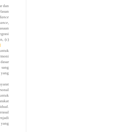
ar dan
elasan
idance
tance
,
uasaan
egrasi
n, (c)
]
untuk
armoni
 dasar
” sang
r yang
syarat
rsonal
 untuk
rakat
idual.
erasal
enjadi
n yang