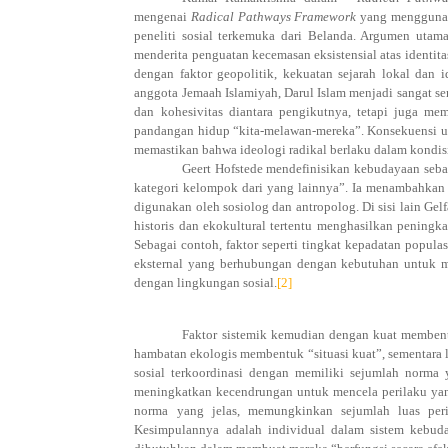
mengenai
Radical Pathways Framework
yang menggunaka
peneliti sosial terkemuka dari Belanda. Argumen uta
menderita penguatan kecemasan eksistensial atas identitas
dengan faktor geopolitik, kekuatan sejarah lokal dan
anggota Jemaah Islamiyah, Darul Islam menjadi sangat se
dan kohesivitas diantara pengikutnya, tetapi juga 
pandangan hidup “kita-melawan-mereka”. Konsekuensi u
memastikan bahwa ideologi radikal berlaku dalam kondis
Geert Hofstede mendefinisikan kebudayaan seba
kategori kelompok dari yang lainnya”. Ia menambahkan
digunakan oleh sosiolog dan antropolog. Di sisi lain Gel
historis dan ekokultural tertentu menghasilkan peningka
Sebagai contoh, faktor seperti tingkat kepadatan popul
eksternal yang berhubungan dengan kebutuhan untuk men
dengan lingkungan sosial.
[2]
Faktor sistemik kemudian dengan kuat membentuk
hambatan ekologis membentuk “situasi kuat”, sementara l
sosial terkoordinasi dengan memiliki sejumlah norma 
meningkatkan kecendrungan untuk mencela perilaku yang 
norma yang jelas, memungkinkan sejumlah luas peri
Kesimpulannya adalah individual dalam sistem kebuda