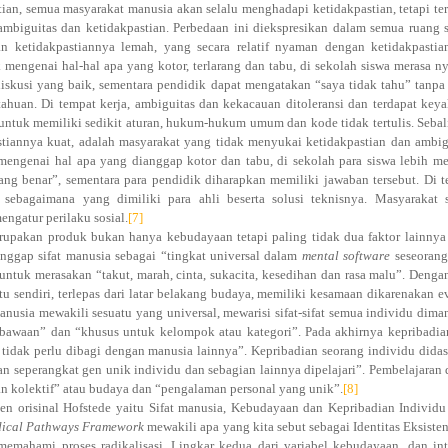
ian, semua masyarakat manusia akan selalu menghadapi ketidakpastian, tetapi te
mbiguitas dan ketidakpastian. Perbedaan ini diekspresikan dalam semua ruang s
n ketidakpastiannya lemah, yang secara relatif nyaman dengan ketidakpastia
 mengenai hal-hal apa yang kotor, terlarang dan tabu, di sekolah siswa merasa 
diskusi yang baik, sementara pendidik dapat mengatakan “saya tidak tahu” tanpa
huan. Di tempat kerja, ambiguitas dan kekacauan ditoleransi dan terdapat key
untuk memiliki sedikit aturan, hukum-hukum umum dan kode tidak tertulis. Seba
tiannya kuat, adalah masyarakat yang tidak menyukai ketidakpastian dan ambig
 mengenai hal apa yang dianggap kotor dan tabu, di sekolah para siswa lebih m
ng benar”, sementara para pendidik diharapkan memiliki jawaban tersebut. Di 
 sebagaimana yang dimiliki para ahli beserta solusi teknisnya. Masyarakat 
engatur perilaku sosial.
[7]
upakan produk bukan hanya kebudayaan tetapi paling tidak dua faktor lainnya
nggap sifat manusia sebagai “tingkat universal dalam
mental software
seseorang
tuk merasakan “takut, marah, cinta, sukacita, kesedihan dan rasa malu”. Denga
itu sendiri, terlepas dari latar belakang budaya, memiliki kesamaan dikarenakan e
manusia mewakili sesuatu yang universal, mewarisi sifat-sifat semua individu dim
n bawaan” dan “khusus untuk kelompok atau kategori”. Pada akhirnya kepribadia
tidak perlu dibagi dengan manusia lainnya”. Kepribadian seorang individu dida
an seperangkat gen unik individu dan sebagian lainnya dipelajari”. Pembelajaran
an kolektif” atau budaya dan “pengalaman personal yang unik”.
[8]
men orisinal Hofstede yaitu Sifat manusia, Kebudayaan dan Kepribadian Individu
dical Pathways Framework
mewakili apa yang kita sebut sebagai Identitas Eksisten
emahami proses radikalisasi. Lingkar kedua dari variabel kebudayaan, dan int