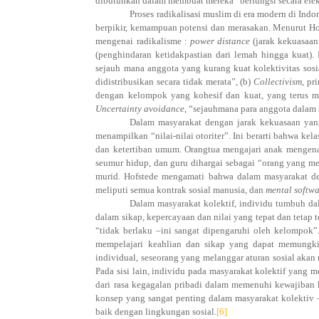
dibutuhkan dalam membuat mereka “berfungsi secara efe
Proses radikalisasi muslim di era modern di Ind
berpikir, kemampuan potensi dan merasakan. Menurut Hof
mengenai radikalisme :
power distance
(jarak kekuasaan 
(penghindaran ketidakpastian dari lemah hingga kuat)
sejauh mana anggota yang kurang kuat kolektivitas so
didistribusikan secara tidak merata”, (b)
Collectivism
, pr
dengan kelompok yang kohesif dan kuat, yang terus me
Uncertainty avoidance
, “sejauhmana para anggota dalam 
Dalam masyarakat dengan jarak kekuasaan yan
menampilkan “nilai-nilai otoriter”. Ini berarti bahwa k
dan ketertiban umum. Orangtua mengajari anak mengenai
seumur hidup, dan guru dihargai sebagai “orang yang me
murid. Hofstede mengamati bahwa dalam masyarakat den
meliputi semua kontrak sosial manusia, dan
mental softw
Dalam masyarakat kolektif, individu tumbuh da
dalam sikap, kepercayaan dan nilai yang tepat dan tetap
“tidak berlaku –ini sangat dipengaruhi oleh kelompok”
mempelajari keahlian dan sikap yang dapat memungki
individual, seseorang yang melanggar aturan sosial akan
Pada sisi lain, individu pada masyarakat kolektif yang 
dari rasa kegagalan pribadi dalam memenuhi kewajiban 
konsep yang sangat penting dalam masyarakat kolektiv 
baik dengan lingkungan sosial.
[6]