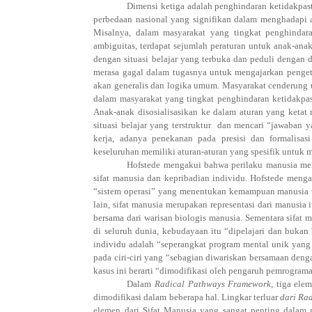
Dimensi ketiga adalah penghindaran ketidakpast
perbedaan nasional yang signifikan dalam menghadapi a
Misalnya, dalam masyarakat yang tingkat penghindara
ambiguitas, terdapat sejumlah peraturan untuk anak-anak
dengan situasi belajar yang terbuka dan peduli dengan 
merasa gagal dalam tugasnya untuk mengajarkan pengeta
akan generalis dan logika umum. Masyarakat cenderung 
dalam masyarakat yang tingkat penghindaran ketidakpas
Anak-anak disosialisasikan ke dalam aturan yang ketat
situasi belajar yang terstruktur
dan mencari “jawaban ya
kerja, adanya penekanan pada presisi dan formalisasi
keseluruhan memiliki aturan-aturan yang spesifik untuk m
Hofstede mengakui bahwa perilaku manusia mer
sifat manusia dan kepribadian individu. Hofstede menga
“sistem operasi” yang menentukan kemampuan manusia un
lain, sifat manusia merupakan representasi dari manusia 
bersama dari warisan biologis manusia. Sementara sifat 
di seluruh dunia, kebudayaan itu “dipelajari dan buka
individu adalah “seperangkat program mental unik yang 
pada ciri-ciri yang “sebagian diwariskan bersamaan deng
kasus ini berarti “dimodifikasi oleh pengaruh pemrogram
Dalam
Radical Pathways Framework
, tiga ele
dimodifikasi dalam beberapa hal. Lingkar terluar
dari Ra
elemen dari Sifat Manusia yang sangat penting dalam m