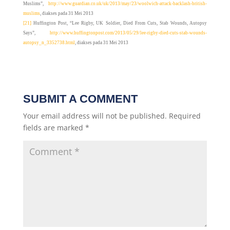
Muslims
”,
http://www.guardian.co.uk/uk/2013/may/23/woolwich-attack-backlash-british-
muslims
, diakses pada 31 Mei 2013
[21]
Huffington Post, “Lee Rigby, UK Soldier, Died From Cuts, Stab Wounds, Autopsy
Says”,
http://www.huffingtonpost.com/2013/05/29/lee-rigby-died-cuts-stab-wounds-
autopsy_n_3352738.html
, diakses pada 31 Mei 2013
SUBMIT A COMMENT
Your email address will not be published.
Required
fields are marked
*