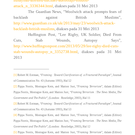
nusaybah-arrested-michael-adebolajo-london-
attack_n_3336344.html
, diakses pada 31 Mei 2013
The Guardian News, “
Woolwich attack prompts fears of
backlash against British Muslims
”,
http://www.guardian.co.uk/uk/2013/may/23/woolwich-attack-
backlash-british-muslims
, diakses pada 31 Mei 2013
Huffington Post, “Lee Rigby, UK Soldier, Died From
Cuts, Stab Wounds, Autopsy Says”,
http://www.huffingtonpost.com/2013/05/29/lee-rigby-died-cuts-
stab-wounds-autopsy_n_3352738.html
, diakses pada 31 Mei
2013
[1]
Robert M. Entman, “
Framing : Toward Clarification of
a Fractured Paradigm
”, Journal
of Communication No. 43 (Autumn 1993), Hal 52
[2]
Pippa Norris, Montague Kern, and Marion Just, “
Framing Terrorism
”, dalam (Editor)
Pippa Norris, Montague Kern, and Marion Just, “
Framing Terrorism : The News Media, The
Government and The Public
”, (London : Routledge, 2003), Hal 11
[3]
Robert M. Entman, “
Framing : Toward Clarification of
a Fractured Paradigm
”, Journal
of Communication No. 43 (Autumn 1993), Hal 53
[4]
Pippa Norris, Montague Kern, and Marion Just, “
Framing Terrorism
”, dalam (Editor)
Pippa Norris, Montague Kern, and Marion Just, “
Framing Terrorism : The News Media, The
Government and The Public
”, (London : Routledge, 2003), Hal 12
[5]
Pippa Norris, Montague Kern, and Marion Just, “
Framing Terrorism
”, dalam (Editor)