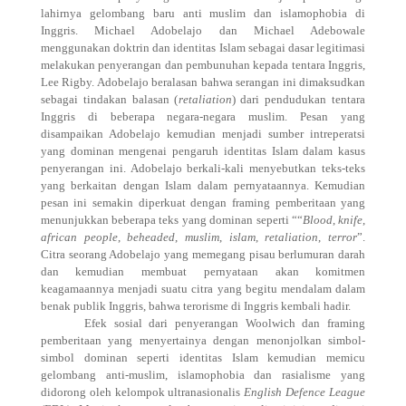
lahirnya gelombang baru anti muslim dan islamophobia di
Inggris. Michael Adobelajo dan Michael Adebowale
menggunakan doktrin dan identitas Islam sebagai dasar legitimasi
melakukan penyerangan dan pembunuhan kepada tentara Inggris,
Lee Rigby. Adobelajo beralasan bahwa serangan ini dimaksudkan
sebagai tindakan balasan (
retaliation
) dari pendudukan tentara
Inggris di beberapa negara-negara muslim. Pesan yang
disampaikan Adobelajo kemudian menjadi sumber intreperatsi
yang dominan mengenai pengaruh identitas Islam dalam kasus
penyerangan ini. Adobelajo berkali-kali menyebutkan teks-teks
yang berkaitan dengan Islam dalam pernyataannya. Kemudian
pesan ini semakin diperkuat dengan framing pemberitaan yang
menunjukkan beberapa teks yang dominan seperti ““
Blood
,
knife
,
african people
,
beheaded
,
muslim
,
islam
,
retaliation
,
terror
”.
Citra seorang Adobelajo yang memegang pisau berlumuran darah
dan kemudian membuat pernyataan akan komitmen
keagamaannya menjadi suatu citra yang begitu mendalam dalam
benak publik Inggris, bahwa terorisme di Inggris kembali hadir.
Efek sosial dari penyerangan Woolwich dan framing
pemberitaan yang menyertainya dengan menonjolkan simbol-
simbol dominan seperti identitas Islam kemudian memicu
gelombang anti-muslim, islamophobia dan rasialisme yang
didorong oleh kelompok ultranasionalis
English Defence League