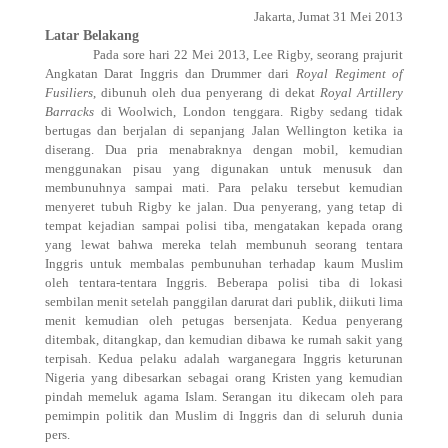
Jakarta, Jumat 31 Mei 2013
Latar Belakang
Pada sore hari 22 Mei 2013, Lee Rigby, seorang prajurit
Angkatan Darat Inggris dan Drummer dari
Royal Regiment of
Fusiliers
, dibunuh oleh dua penyerang di dekat
Royal Artillery
Barracks
di Woolwich, London tenggara. Rigby sedang tidak
bertugas dan berjalan di sepanjang Jalan Wellington ketika ia
diserang. Dua pria menabraknya dengan mobil, kemudian
menggunakan pisau yang digunakan untuk menusuk dan
membunuhnya sampai mati. Para pelaku tersebut kemudian
menyeret tubuh Rigby ke jalan. Dua penyerang, yang tetap di
tempat kejadian sampai polisi tiba, mengatakan kepada orang
yang lewat bahwa mereka telah membunuh seorang tentara
Inggris untuk membalas pembunuhan terhadap kaum Muslim
oleh tentara-tentara Inggris. Beberapa polisi tiba di lokasi
sembilan menit setelah panggilan darurat dari publik, diikuti lima
menit kemudian oleh petugas bersenjata. Kedua penyerang
ditembak, ditangkap, dan kemudian dibawa ke rumah sakit yang
terpisah. Kedua pelaku adalah warganegara Inggris keturunan
Nigeria yang dibesarkan sebagai orang Kristen yang kemudian
pindah memeluk agama Islam. Serangan itu dikecam oleh para
pemimpin politik dan Muslim di Inggris dan di seluruh dunia
pers.