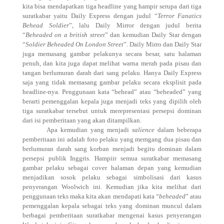
kita bisa mendapatkan tiga headline yang hampir serupa dari tiga
suratkabar yaitu Daily Express dengan judul “
Terror Fanatics
Behead Soldier
”, lalu Daily Mirror dengan judul berita
“
Beheaded on a british street
” dan kemudian Daily Star dengan
“
Soldier Beheaded On London Street
”. Daily Mirro dan Daily Star
juga memasang gambar pelakunya secara besar, satu halaman
penuh, dan kita juga dapat melihat warna merah pada pisau dan
tangan berlumuran darah dari sang pelaku. Hanya Daily Express
saja yang tidak memasang gambar pelaku secara eksplisit pada
headline-nya. Penggunaan kata “behead” atau “beheaded” yang
berarti pemenggalan kepala juga menjadi teks yang dipilih oleh
tiga suratkabar tersebut untuk merepresentasi persepsi dominan
dari isi pemberitaan yang akan ditampilkan.
Apa kemudian yang menjadi
salience
dalam beberapa
pemberitaan ini adalah foto pelaku yang memgang dua pisau dan
berlumuran darah sang korban menjadi begitu dominan dalam
persepsi publik Inggris. Hampiir semua suratkabar memasang
gambar pelaku sebagai cover halaman depan yang kemudian
menjadikan sosok pelaku sebagai simbolisasi dari kasus
penyerangan Woolwich ini. Kemudian jika kita melihat dari
penggunaan teks maka kita akan mendapati kata “
beheaded
” atau
pemenggalan kepala sebagai teks yang dominan muncul dalam
berbagai pemberitaan suratkabar mengenai kasus penyerangan