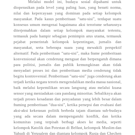
Melalui model ini, budaya sosial dipahami untuk
dioperasikan pada level yang paling luas, yang berarti norma,
nilai dan kepercayaan yang dominan pada setiap kelompok
masyarakat. Pada kasus pemberitaan “satu-sisi”, terdapat suatu
konsesus umum mengenai bagaimana aksi terorisme seharusnya
diterjemahkan dalam setiap kelompok masyarakat tertentu,
termasuk pada hampir sebagian pemimpin arus utama, termasuk
pejabat pemerintah kelompok kepentingan, jurnalis dan
masyarakat, serta beberapa suara yang mewakili perspektif
alternatif. Pada pemberitaan “satu-sisi”, maka frame pemberitaan
konvensional akan cenderung menguat dan berpengaruh dimana
para politisi, jurnalis dan publik kemungkinan akan tidak
menyadari proses ini dan pemberitaan media cenderung tidak
begitu kontroversial. Pemberitaan “satu-sisi” juga cenderung akan
terjadi ketika negara teroris mengendalikan media massa nasional,
baik melalui kepemilikan secara langsung atau melalui kuasa
sensor yang meniadakan cara pandang minoritas. Sebaliknya akan
terjadi proses kesadaran dan penyadaran yang lebih besar dalam
framing pemberitaan “dua-sisi”, ketika persepsi dan evaluasi dari
aksi-aksi kekerasan politik berbeda tajam diantara sub-budaya
yang ada secara dalam mempengaruhi konflik, dan ketika
komunitas yang terpisah berbagi akses ke media, seperti
kelompok Katolik dan Potestan di Belfast, kelompok Muslim dan
Yahudi di Yerusalem dan diantara kelompok Rusia dan Chechen