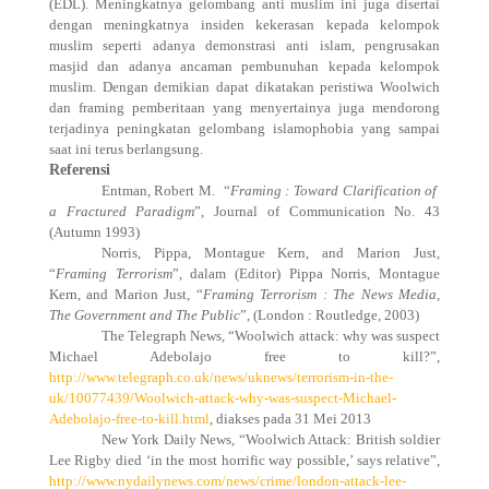
(EDL). Meningkatnya gelombang anti muslim ini juga disertai
dengan meningkatnya insiden kekerasan kepada kelompok
muslim seperti adanya demonstrasi anti islam, pengrusakan
masjid dan adanya ancaman pembunuhan kepada kelompok
muslim. Dengan demikian dapat dikatakan peristiwa Woolwich
dan framing pemberitaan yang menyertainya juga mendorong
terjadinya peningkatan gelombang islamophobia yang sampai
saat ini terus berlangsung.
Referensi
Entman, Robert M.
“
Framing : Toward Clarification of
a Fractured Paradigm
”, Journal of Communication No. 43
(Autumn 1993)
Norris, Pippa, Montague Kern, and Marion Just,
“
Framing Terrorism
”, dalam (Editor) Pippa Norris, Montague
Kern, and Marion Just, “
Framing Terrorism : The News Media,
The Government and The Public
”, (London : Routledge, 2003)
The Telegraph News, “Woolwich attack: why was suspect
Michael Adebolajo free to kill?”,
http://www.telegraph.co.uk/news/uknews/terrorism-in-the-
uk/10077439/Woolwich-attack-why-was-suspect-Michael-
Adebolajo-free-to-kill.html
, diakses pada 31 Mei 2013
New York Daily News, “Woolwich Attack: British soldier
Lee Rigby died ‘in the most horrific way possible,’ says relative”,
http://www.nydailynews.com/news/crime/london-attack-lee-