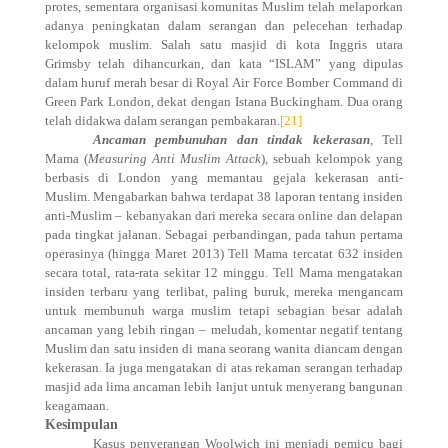
protes, sementara organisasi komunitas Muslim telah melaporkan
adanya peningkatan dalam serangan dan pelecehan terhadap
kelompok muslim. Salah satu masjid di kota Inggris utara
Grimsby telah dihancurkan, dan kata “ISLAM” yang dipulas
dalam huruf merah besar di Royal Air Force Bomber Command di
Green Park London, dekat dengan Istana Buckingham. Dua orang
telah didakwa dalam serangan pembakaran.
[21]
Ancaman pembunuhan dan tindak kekerasan
, Tell
Mama (
Measuring Anti Muslim Attack
), sebuah kelompok yang
berbasis di London yang memantau gejala kekerasan anti-
Muslim. Mengabarkan bahwa terdapat 38 laporan tentang insiden
anti-Muslim – kebanyakan dari mereka secara online dan delapan
pada tingkat jalanan. Sebagai perbandingan, pada tahun pertama
operasinya (hingga Maret 2013) Tell Mama tercatat 632 insiden
secara total, rata-rata sekitar 12 minggu. Tell Mama mengatakan
insiden terbaru yang terlibat, paling buruk, mereka mengancam
untuk membunuh warga muslim tetapi sebagian besar adalah
ancaman yang lebih ringan – meludah, komentar negatif tentang
Muslim dan satu insiden di mana seorang wanita diancam dengan
kekerasan. Ia juga mengatakan di atas rekaman serangan terhadap
masjid ada lima ancaman lebih lanjut untuk menyerang bangunan
keagamaan.
Kesimpulan
Kasus penyerangan Woolwich ini menjadi pemicu bagi