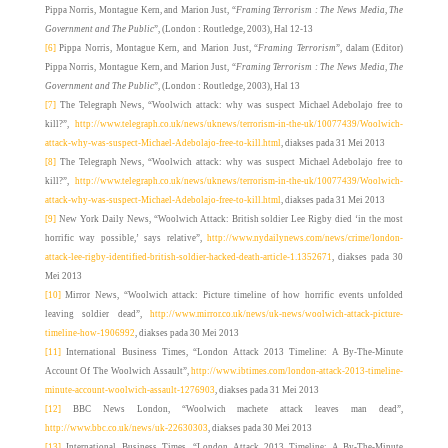
Pippa Norris, Montague Kern, and Marion Just, “
Framing Terrorism : The News Media, The
Government and The Public
”, (London : Routledge, 2003), Hal 12-13
[6]
Pippa Norris, Montague Kern, and Marion Just, “
Framing Terrorism
”, dalam (Editor)
Pippa Norris, Montague Kern, and Marion Just, “
Framing Terrorism : The News Media, The
Government and The Public
”, (London : Routledge, 2003), Hal 13
[7]
The Telegraph News, “Woolwich attack: why was suspect Michael Adebolajo free to
kill?”,
http://www.telegraph.co.uk/news/uknews/terrorism-in-the-uk/10077439/Woolwich-
attack-why-was-suspect-Michael-Adebolajo-free-to-kill.html
, diakses pada 31 Mei 2013
[8]
The Telegraph News, “Woolwich attack: why was suspect Michael Adebolajo free to
kill?”,
http://www.telegraph.co.uk/news/uknews/terrorism-in-the-uk/10077439/Woolwich-
attack-why-was-suspect-Michael-Adebolajo-free-to-kill.html
, diakses pada 31 Mei 2013
[9]
New York Daily News, “Woolwich Attack: British soldier Lee Rigby died ‘in the most
horrific way possible,’ says relative”,
http://www.nydailynews.com/news/crime/london-
attack-lee-rigby-identified-british-soldier-hacked-death-article-1.1352671
, diakses pada 30
Mei 2013
[10]
Mirror News, “Woolwich attack: Picture timeline of how horrific events unfolded
leaving soldier dead”,
http://www.mirror.co.uk/news/uk-news/woolwich-attack-picture-
timeline-how-1906992
, diakses pada 30 Mei 2013
[11]
International Business Times, “London Attack 2013 Timeline: A By-The-Minute
Account Of The Woolwich Assault”,
http://www.ibtimes.com/london-attack-2013-timeline-
minute-account-woolwich-assault-1276903
, diakses pada 31 Mei 2013
[12]
BBC News London, “Woolwich machete attack leaves man dead”,
http://www.bbc.co.uk/news/uk-22630303
, diakses pada 30 Mei 2013
[13]
International Business Times, “London Attack 2013 Timeline: A By-The-Minute