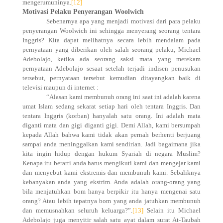
mengerumuninya.
[12]
Motivasi Pelaku Penyerangan Woolwich
Sebenarnya apa yang menjadi motivasi dari para pelaku
penyerangan Woolwich ini sehingga menyerang seorang tentara
Inggris? Kita dapat melihatnya secara lebih mendalam pada
pernyataan yang diberikan oleh salah seorang pelaku, Michael
Adebolajo, ketika ada seorang saksi mata yang merekam
pernyataan Adebolajo sesaat setelah terjadi indisen penusukan
tersebut, pernyataan tersebut kemudian ditayangkan baik di
televisi maupun di internet :
“Alasan kami membunuh orang ini saat ini adalah karena
umat Islam sedang sekarat setiap hari oleh tentara Inggris. Dan
tentara Inggris (korban) hanyalah satu orang. Ini adalah mata
diganti mata dan gigi diganti gigi. Demi Allah, kami bersumpah
kepada Allah bahwa kami tidak akan pernah berhenti berjuang
sampai anda meninggalkan kami sendirian. Jadi bagaimana jika
kita ingin hidup dengan hukum Syariah di negara Muslim?
Kenapa itu berarti anda harus mengikuti kami dan mengejar kami
dan menyebut kami ekstremis dan membunuh kami. Sebaliknya
kebanyakan anda yang ekstrim. Anda adalah orang-orang yang
bila menjatuhkan bom hanya berpikir itu hanya mengenai satu
orang? Atau lebih tepatnya bom yang anda jatuhkan membunuh
dan memusnahkan seluruh keluarga?
”.
[13]
Selain itu Michael
Adebolajo juga menyitir salah satu ayat dalam surat At-Taubah