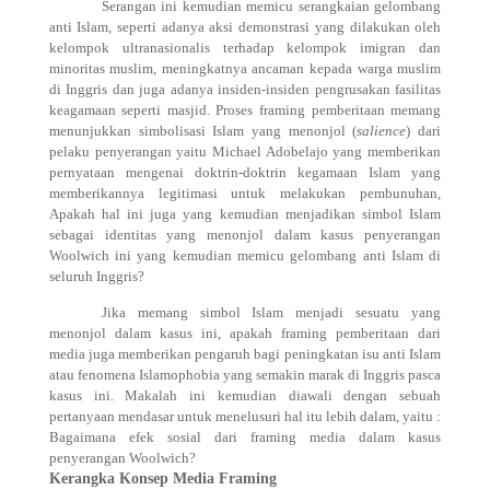
Serangan ini kemudian memicu serangkaian gelombang
anti Islam, seperti adanya aksi demonstrasi yang dilakukan oleh
kelompok ultranasionalis terhadap kelompok imigran dan
minoritas muslim, meningkatnya ancaman kepada warga muslim
di Inggris dan juga adanya insiden-insiden pengrusakan fasilitas
keagamaan seperti masjid. Proses framing pemberitaan memang
menunjukkan simbolisasi Islam yang menonjol (
salience
) dari
pelaku penyerangan yaitu Michael Adobelajo yang memberikan
pernyataan mengenai doktrin-doktrin kegamaan Islam yang
memberikannya legitimasi untuk melakukan pembunuhan,
Apakah hal ini juga yang kemudian menjadikan simbol Islam
sebagai identitas yang menonjol dalam kasus penyerangan
Woolwich ini yang kemudian memicu gelombang anti Islam di
seluruh Inggris?
Jika memang simbol Islam menjadi sesuatu yang
menonjol dalam kasus ini, apakah framing pemberitaan dari
media juga memberikan pengaruh bagi peningkatan isu anti Islam
atau fenomena Islamophobia yang semakin marak di Inggris pasca
kasus ini. Makalah ini kemudian diawali dengan sebuah
pertanyaan mendasar untuk menelusuri hal itu lebih dalam, yaitu :
Bagaimana efek sosial dari framing media dalam kasus
penyerangan Woolwich?
Kerangka Konsep Media Framing