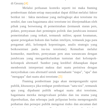
di Grozny.
[4]
Melalui perluasan konteks seperti ini maka framing
pemberitaan dalam setiap masyarakat dapat dilihat melalui faktor
berikut ini : fakta mendasar yang melingkupi aksi terorisme itu
sendiri, dan cara bagaimana aksi terorisme ini diterjemahkan oleh
pihak yang berwenang di pemerintahan (termasuk siaran pers,
pidato, pernyataan dari pemimpin politik dan jurubicara instansi
pemerintahan yang terkait, termasuk militer, aparat keamanan,
aparat penegakan hukum dan badan intelijen, termasuk juga para
pengamat ahli, kelompok kepentingan, analis strategis yang
berkosentrasi pada isu-isu terorisme). Kemudian melalui
komunike, manifesto, pernyataan pers atau wawancara dengan
jurubicara yang mengartikulasikan tuntutan dari kelompok-
kelompok alternatif. Sumber yang kredibel diharapkan dapat
membentuk intrepretasi makna dari suatu peristiwa dengan
menyediakan cara alternatif untuk memahami “siapa”, “apa” dan
“mengapa” dari suatu aksi terorisme.
[5]
Framing pemberitaan juga akan mempengaruhi opini
publik, khususnya jika terdapat pemberitaan “satu-sisi”, termasuk
apa yang dipahami publik sebagai suatu aksi terorisme,
bagaimana mereka mengevaluasi pelaku dan isu utama yang
diperebutkan, dan seberapa jauh peliputan berita mempengaruhi
perhatian dan persepsi publik mengenai risiko dan ancaman dari