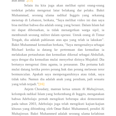
atas anda”.
[15]
Selain itu kita juga akan melihat opini orang-orang
terdekat pelaku mengenai latar belakang dar pelaku. Bakri
Muhammad, seorang ulama radikal Inggris yang sekarang
menetap di Lebanon, berkata, “Saya melihat video ini dan saya
bisa melihat bahwa dia adalah orang yang berani. Dalam Islam hal
ini dapat dibenarkan, ia tidak menargetkan warga sipil, ia
membunuh seorang militer dalam operasi. Untuk orang di Timur
Tengah, dia adalah pahlawan atas apa yang telah ia lakukan”.
Bakri Muhammad kemudian berkata, “Saya mengenalnya sebagai
Michael ketika ia datang ke pertemuan dan kemudian ia
melakukan pertaubatan dan kemudian dikenal sebagai Abdullah,
saya dengar dia kemudian mulai menyebut dirinya Mujahid. Dia
bertanya mengenai ilmu agama, ia penasaran. Dia pertama kali
mulai datang ketika protes perang Irak dan perang melawan teror
bermunculan. Apakah saya mempengaruhinya atau tidak, saya
tidak tahu. Namun dia adalah anak yang pendiam, jadi sesuatu
yang telah terjadi.”
[16]
Anjem Choudary, mantan ketua umum
Al Muhajiroun
,
kelompok radikal Islam yang berkembang di Inggris, mengatakan
bahwa Adebolajo pernah mengikuti beberapa aksi demonstrasi
pada tahun 2003, Adebolajo juga telah mengikuti kajian-kajian
khusus yang dibimbing oleh Omar Bakri Muhammed, pendiri Al
Muhajiroun. Bakri Muhammed adalah seorang ulama kelahiran