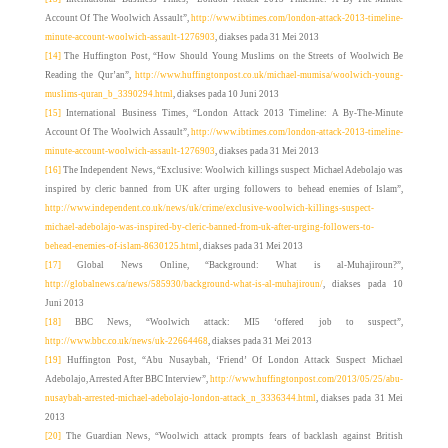
Account Of The Woolwich Assault”,
http://www.ibtimes.com/london-attack-2013-timeline-
minute-account-woolwich-assault-1276903
, diakses pada 31 Mei 2013
[14]
The Huffington Post, “How Should Young Muslims on the Streets of Woolwich Be
Reading the Qur’an”,
http://www.huffingtonpost.co.uk/michael-mumisa/woolwich-young-
muslims-quran_b_3390294.html
, diakses pada 10 Juni 2013
[15]
International Business Times, “London Attack 2013 Timeline: A By-The-Minute
Account Of The Woolwich Assault”,
http://www.ibtimes.com/london-attack-2013-timeline-
minute-account-woolwich-assault-1276903
, diakses pada 31 Mei 2013
[16]
The Independent News, “Exclusive: Woolwich killings suspect Michael Adebolajo was
inspired by cleric banned from UK after urging followers to behead enemies of Islam”,
http://www.independent.co.uk/news/uk/crime/exclusive-woolwich-killings-suspect-
michael-adebolajo-was-inspired-by-cleric-banned-from-uk-after-urging-followers-to-
behead-enemies-of-islam-8630125.html
, diakses pada 31 Mei 2013
[17]
Global News Online, “Background: What is al-Muhajiroun?”,
http://globalnews.ca/news/585930/background-what-is-al-muhajiroun/
, diakses pada 10
Juni 2013
[18]
BBC News, “Woolwich attack: MI5 ‘offered job to suspect”,
http://www.bbc.co.uk/news/uk-22664468
, diakses pada 31 Mei 2013
[19]
Huffington Post, “Abu Nusaybah, ‘Friend’ Of London Attack Suspect Michael
Adebolajo, Arrested After BBC Interview”,
http://www.huffingtonpost.com/2013/05/25/abu-
nusaybah-arrested-michael-adebolajo-london-attack_n_3336344.html
, diakses pada 31 Mei
2013
[20]
The Guardian News, “
Woolwich attack prompts fears of backlash against British