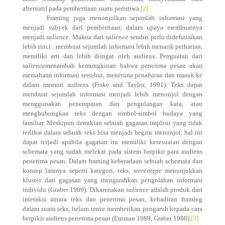
alternatif pada pemberitaan suatu peristiwa.
[2]
Framing juga menonjolkan sejumlah informasi yang
menjadi subyek dari pemberitaan, dalam upaya membuatnya
menjadi
salience
. Makna dari
salience
sendiri perlu didefinisikan
lebih rinci : membuat sejumlah informasi lebih menarik perhatian,
memiliki arti dan lebih diingat oleh audiens. Penguatan dari
salience
menambah kemungkinan bahwa penerima pesan akan
memahami informasi tersebut, menerima penafsiran dan masuk ke
dalam memori audiens (Fiske and Taylor, 1991). Teks dapat
membuat sejumlah informasi menjadi lebih menonjol dengan
menggunakan penempatan dan pengulangan kata, atau
menghubungkan teks dengan simbol-simbol budaya yang
familiar. Meskipun demikian sebuah gagasan implisit yang tidak
terlihat dalam sebuah teks bisa menjadi begitu menonjol, hal ini
dapat terjadi apabila gagasan itu memiliki kesesuaian dengan
schemata yang sudah melekat pada sistem berpikir para audiens
penerima pesan. Dalam framing keberadaan sebuah schemata dan
konsep lainnya seperti kategori, teks,
stereotype
menunjukkan
kluster dari gagasan yang mengarahkan pengolahan informasi
individu (Graber 1989). Dikarenakan
salience
adalah produk dari
interaksi antara teks dan penerima pesan, kehadiran framing
dalam suatu teks, belum tentu memberikan pengaruh kepada cara
berpikir audiens penerima pesan (Entman 1989, Graber 1988).
[3]