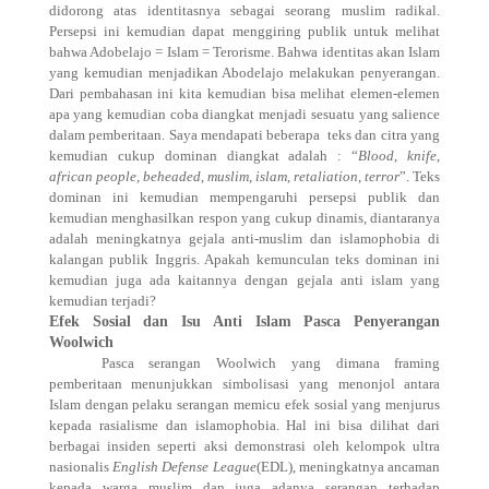
didorong atas identitasnya sebagai seorang muslim radikal.
Persepsi ini kemudian dapat menggiring publik untuk melihat
bahwa Adobelajo = Islam = Terorisme. Bahwa identitas akan Islam
yang kemudian menjadikan Abodelajo melakukan penyerangan.
Dari pembahasan ini kita kemudian bisa melihat elemen-elemen
apa yang kemudian coba diangkat menjadi sesuatu yang salience
dalam pemberitaan. Saya mendapati beberapa
teks dan citra yang
kemudian cukup dominan diangkat adalah : “
Blood
,
knife
,
african people
,
beheaded
,
muslim
,
islam
,
retaliation
,
terror
”. Teks
dominan ini kemudian mempengaruhi persepsi publik dan
kemudian menghasilkan respon yang cukup dinamis, diantaranya
adalah meningkatnya gejala anti-muslim dan islamophobia di
kalangan publik Inggris. Apakah kemunculan teks dominan ini
kemudian juga ada kaitannya dengan gejala anti islam yang
kemudian terjadi?
Efek Sosial dan Isu Anti Islam Pasca Penyerangan
Woolwich
Pasca serangan Woolwich yang dimana framing
pemberitaan menunjukkan simbolisasi yang menonjol antara
Islam dengan pelaku serangan memicu efek sosial yang menjurus
kepada rasialisme dan islamophobia. Hal ini bisa dilihat dari
berbagai insiden seperti aksi demonstrasi oleh kelompok ultra
nasionalis
English Defense League
(EDL), meningkatnya ancaman
kepada warga muslim dan juga adanya serangan terhadap