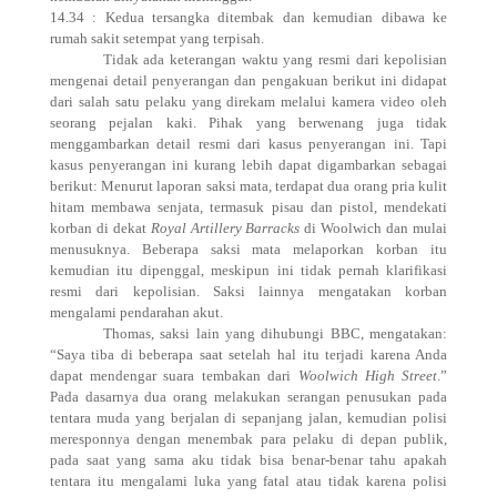
14.34 : Kedua tersangka ditembak dan kemudian dibawa ke
rumah sakit setempat yang terpisah.
Tidak ada keterangan waktu yang resmi dari kepolisian
mengenai detail penyerangan dan pengakuan berikut ini didapat
dari salah satu pelaku yang direkam melalui kamera video oleh
seorang pejalan kaki. Pihak yang berwenang juga tidak
menggambarkan detail resmi dari kasus penyerangan ini. Tapi
kasus penyerangan ini kurang lebih dapat digambarkan sebagai
berikut: Menurut laporan saksi mata, terdapat dua orang pria kulit
hitam membawa senjata, termasuk pisau dan pistol, mendekati
korban di dekat
Royal Artillery Barracks
di Woolwich dan mulai
menusuknya. Beberapa saksi mata melaporkan korban itu
kemudian itu dipenggal, meskipun ini tidak pernah klarifikasi
resmi dari kepolisian. Saksi lainnya mengatakan korban
mengalami pendarahan akut.
Thomas, saksi lain yang dihubungi BBC, mengatakan:
“Saya tiba di beberapa saat setelah hal itu terjadi karena Anda
dapat mendengar suara tembakan dari
Woolwich High Street
.”
Pada dasarnya dua orang melakukan serangan penusukan pada
tentara muda yang berjalan di sepanjang jalan, kemudian polisi
meresponnya dengan menembak para pelaku di depan publik,
pada saat yang sama aku tidak bisa benar-benar tahu apakah
tentara itu mengalami luka yang fatal atau tidak karena polisi