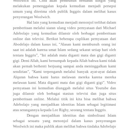
Woolwich ini. Citra akan pembunuh berdarah dingin yang
melakukan pemenggalan kepala kemudian menjadi persepsi
umum yang diterima oleh publik Inggris dalam melihat kasus
penyerangan Woolwich.
Hal lain yang kemudian menjadi menonjol terlihat dalam
pemberitaan melalui siaran ulang video pernyataan dari Michael
Adebolajo yang kemudian dilansir oleh berbagai pemberitaan
online dan televisi. Berikut beberapa cuplikan pernyataan dari
Abodelajo dalam kasus ini, “Alasan kami membunuh orang ini
saat ini adalah karena umat Islam sedang sekarat setiap hari oleh
tentara Inggris”, “Ini adalah mata diganti mata dan gigi diganti
gigi. Demi Allah, kami bersumpah kepada Allah bahwa kami tidak
akan pernah berhenti berjuang sampai anda meninggalkan kami
sendirian”, “Kami terpengaruh melalui banyak ayat-ayat dalam
Alquran bahwa kami harus melawan mereka karena mereka
melawan kami. Mata diganti mata dan gigi diganti gigi”. Video
pernyataan ini kemudian diunggah melalui situs Youtube dan
juga dilansir oleh berbagai stasiun televisi dan juga situs
pemberitaan online. Melalui titik ini kita bisa melihat bahwa
Adebolajo yang menjadikan identitas Islam sebagai legitimasi
atas serangannya kepada Lee Rigby, seorang tentara Inggris.
Dengan menjadikan identitas dan simbolisasi Islam
sebagai sesuatu yang menonjol dalam kasus penyerangan
Woolwich ini maka publik akan melihat bahwa tindaka Adobelajo