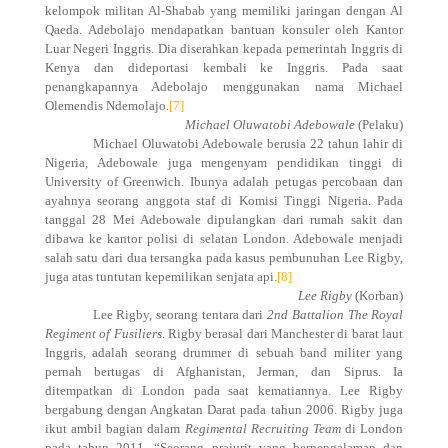
kelompok militan Al-Shabab yang memiliki jaringan dengan Al
Qaeda. Adebolajo mendapatkan bantuan konsuler oleh Kantor
Luar Negeri Inggris. Dia diserahkan kepada pemerintah Inggris di
Kenya dan dideportasi kembali ke Inggris. Pada saat
penangkapannya Adebolajo menggunakan nama Michael
Olemendis Ndemolajo.
[7]
Michael Oluwatobi Adebowale
(Pelaku)
Michael Oluwatobi Adebowale berusia 22 tahun lahir di
Nigeria, Adebowale juga mengenyam pendidikan tinggi di
University of Greenwich. Ibunya adalah petugas percobaan dan
ayahnya seorang anggota staf di Komisi Tinggi Nigeria. Pada
tanggal 28 Mei Adebowale dipulangkan dari rumah sakit dan
dibawa ke kantor polisi di selatan London. Adebowale menjadi
salah satu dari dua tersangka pada kasus pembunuhan Lee Rigby,
juga atas tuntutan kepemilikan senjata api.
[8]
Lee Rigby
(Korban)
Lee Rigby, seorang tentara dari
2nd Battalion The Royal
Regiment of Fusiliers
. Rigby berasal dari Manchester di barat laut
Inggris, adalah seorang drummer di sebuah band militer yang
pernah bertugas di Afghanistan, Jerman, dan Siprus. Ia
ditempatkan di London pada saat kematiannya. Lee Rigby
bergabung dengan Angkatan Darat pada tahun 2006. Rigby juga
ikut ambil bagian dalam
Regimental Recruiting Team
di London
pada tahun 2011. “Seorang prajurit yang berpengalaman dan