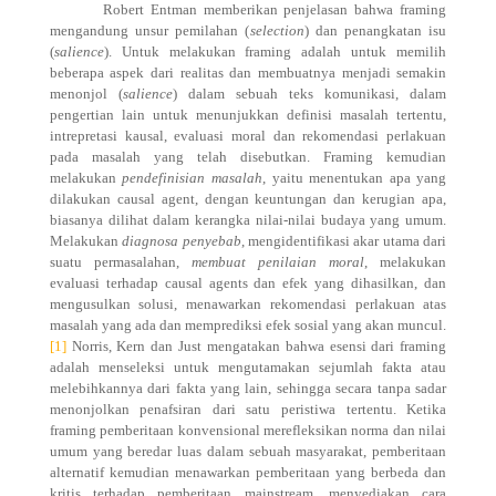
Robert Entman memberikan penjelasan bahwa framing
mengandung unsur pemilahan (
selection
) dan penangkatan isu
(
salience
). Untuk melakukan framing adalah untuk memilih
beberapa aspek dari realitas dan membuatnya menjadi semakin
menonjol (
salience
) dalam sebuah teks komunikasi, dalam
pengertian lain untuk menunjukkan definisi masalah tertentu,
intrepretasi kausal, evaluasi moral dan rekomendasi perlakuan
pada masalah yang telah disebutkan. Framing kemudian
melakukan
pendefinisian masalah
, yaitu menentukan apa yang
dilakukan causal agent, dengan keuntungan dan kerugian apa,
biasanya dilihat dalam kerangka nilai-nilai budaya yang umum.
Melakukan
diagnosa penyebab
, mengidentifikasi akar utama dari
suatu permasalahan,
membuat penilaian moral
, melakukan
evaluasi terhadap causal agents dan efek yang dihasilkan, dan
mengusulkan solusi, menawarkan rekomendasi perlakuan atas
masalah yang ada dan memprediksi efek sosial yang akan muncul.
[1]
Norris, Kern dan Just mengatakan bahwa esensi dari framing
adalah menseleksi untuk mengutamakan sejumlah fakta atau
melebihkannya dari fakta yang lain, sehingga secara tanpa sadar
menonjolkan penafsiran dari satu peristiwa tertentu. Ketika
framing pemberitaan konvensional merefleksikan norma dan nilai
umum yang beredar luas dalam sebuah masyarakat, pemberitaan
alternatif kemudian menawarkan pemberitaan yang berbeda dan
kritis terhadap pemberitaan mainstream, menyediakan cara