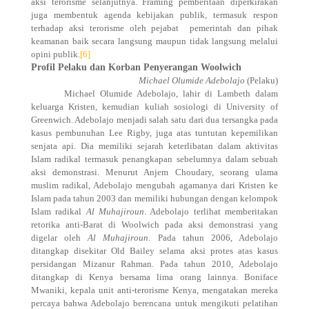
aksi terorisme selanjutnya. Framing pemberitaan diperkirakan
juga membentuk agenda kebijakan publik, termasuk respon
terhadap aksi terorisme oleh pejabat
pemerintah dan pihak
keamanan baik secara langsung maupun tidak langsung melalui
opini publik.
[6]
Profil Pelaku dan Korban Penyerangan Woolwich
Michael Olumide Adebolajo
(Pelaku)
Michael Olumide Adebolajo, lahir di Lambeth dalam
keluarga Kristen, kemudian kuliah sosiologi di University of
Greenwich. Adebolajo menjadi salah satu dari dua tersangka pada
kasus pembunuhan Lee Rigby, juga atas tuntutan kepemilikan
senjata api. Dia memiliki sejarah keterlibatan dalam aktivitas
Islam radikal termasuk penangkapan sebelumnya dalam sebuah
aksi demonstrasi. Menurut Anjem Choudary, seorang ulama
muslim radikal, Adebolajo mengubah agamanya dari Kristen ke
Islam pada tahun 2003 dan memiliki hubungan dengan kelompok
Islam radikal
Al Muhajiroun
. Adebolajo terlihat memberitakan
retorika anti-Barat di Woolwich pada aksi demonstrasi yang
digelar oleh
Al Muhajiroun
. Pada tahun 2006, Adebolajo
ditangkap disekitar Old Bailey selama aksi protes atas kasus
persidangan Mizanur Rahman. Pada tahun 2010, Adebolajo
ditangkap di Kenya bersama lima orang lainnya. Boniface
Mwaniki, kepala unit anti-terorisme Kenya, mengatakan mereka
percaya bahwa Adebolajo berencana untuk mengikuti pelatihan