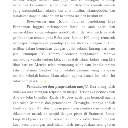
bangunan keagamaan seperti masjid. Beberapa contoh insiden
yang menunjukkan adanya isu anti muslim, islamophobia dan
rasialisme dapat dilihat dalam beberapa insiden berikut ini :
Demonstrasi anti Islam
, Puluhan pendukung Liga
Pertahanan Inggris melemparkan botol ke arah polisi dan
meneriakkan slogan-slogan anti-Muslim di Woolwich setelah
pembunuhan tentara pada Rabu sore. Sekitar 100 orang, termasuk
beberapa mengenakan penutup kepala dicetak dengan “EDL”,
terlibat dalam bentrokan dengan polisi selama kurang dari satu
jam. Pemimpin EDL Tommy Robinson mengatakan: “Mereka
memotong kepala tentara kita, ini adalah Islam. Itulah yang kita
lihat hari ini Mereka telah memotong salah satu kepala tentara
kita di jalanan London” Kami adalah generasi yang diajarkan
melalui sekolah bahwa Islam adalah agama damai. Ini tidak. Ini
tidak pernah ada.
[20]
Pembakaran dan pengrusakan masjid
, Dua orang telah
didakwa atas serangan terpisah di masjid. Tersangka pembakaran
Andrew John Grindlay, 45, dari Rochester, dengan bermotif agama
kerusakan kriminal dan perampokan. Tersangka lainnya adalah
Geoffrey Ryan, 43, atas dugaan percobaan pembakaran setelah ia
dikabarkan masuk ke masjid dengan pisau di Braintree, Essex.
English Defence League
, sebuah kelompok sayap kanan dengan
kuat kecenderungan anti-Islam, telah mengadakan serangkaian