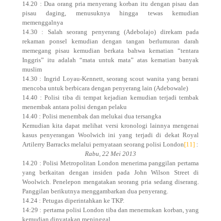
14.20 : Dua orang pria menyerang korban itu dengan pisau dan
pisau daging, menusuknya hingga tewas kemudian
memenggalnya
14.30 : Salah seorang penyerang (Adebolajo) direkam pada
rekaman ponsel kemudian dengan tangan berlumuran darah
memegang pisau kemudian berkata bahwa kematian “tentara
Inggris” itu adalah “mata untuk mata” atas kematian banyak
muslim
14.30 : Ingrid Loyau-Kennett, seorang scout wanita yang berani
mencoba untuk berbicara dengan penyerang lain (Adebowale)
14.40 : Polisi tiba di tempat kejadian kemudian terjadi tembak
menembak antara polisi dengan pelaku
14.40 : Polisi menembak dan melukai dua tersangka
Kemudian kita dapat melihat versi kronologi lainnya mengenai
kasus penyerangan Woolwich ini yang terjadi di dekat Royal
Artilerry Barracks melalui pernyataan seorang polisi London
[11]
:
Rabu, 22 Mei 2013
14.20 : Polisi Metropolitan London menerima panggilan pertama
yang berkaitan dengan insiden pada John Wilson Street di
Woolwich. Penelepon mengatakan seorang pria sedang diserang.
Panggilan berikutnya menggambarkan dua penyerang.
14.24 : Petugas diperintahkan ke TKP.
14:29 : pertama polisi London tiba dan menemukan korban, yang
kemudian dinyatakan meninggal.