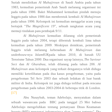
Suriah mendirikan
Al Muhajiroun
di Saudi Arabia pada tahun
1983, kemudian pemerintah Arab Saudi melarang organisasi ini
pada tahun 1986. Bakri Muhammed kemudian pindah menuju
Inggris pada tahun 1986 dan membentuk kembali
Al Muhajiroun
pada tahun 1996. Kelompok ini kemudian menggelar acara yang
bertajuk “
The Magnificent 19
”, sebuah rangkaian acara yang
memuji tindakan para pembajak 9/11.
Al Muhajiroun
kemudian dilarang oleh pemerintah
Inggris pada tahun 2004, tetapi dibentuk kembali lima tahun
kemudian pada tahun 2009. Meskipun demikian, pemerintah
Inggris telah melarang keberadaan
Al Muhajiroun
dan
underbouw-nya
Islam4UK
pada tahun 2010, di bawah UU
Terorisme Tahun 2000. Dua organisasi sayap lainnya,
The Saviour
Sect
dan
Al Ghurabaa
, telah dilarang pada tahun 206.
Al
Muhajiroun
atau kelompok yang terkait dengannya telah diduga
memiliki keterlibatan pada dua kasus pengeboman, yaitu pada
pengeboman Tel Aviv 2003 dan sebuah ledakan di luar barak
militer di India. Kelompok ini juga diduga terlibat pada rencana
pengeboman pada tahun 2003-2004 di beberapa titik di London.
[17]
Abu Nusaybah, teman Adebolajo, menyatakan dalam
sebuah wawancara pada
BBC pada tanggal 25 Mei bahwa
Adebolajo mengeluhkan tentang pertanyaan Dinas Keamanan
Inggris (MI5) mengenai informasinya akan “orang tertentu”. Dia