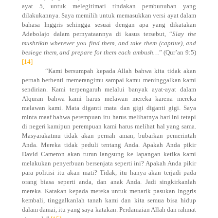
ayat 5, untuk melegitimati tindakan pembunuhan yang
dilakukannya. Saya memilih untuk memasukkan versi ayat dalam
bahasa Inggris sehingga sesuai dengan apa yang dikatakan
Adebolajo dalam pernyataannya di kasus tersebut, “
Slay the
mushrikin wherever you find them, and take them (captive), and
besiege them, and prepare for them each ambush…
” (Qur’an 9:5)
[14]
“Kami bersumpah kepada Allah bahwa kita tidak akan
pernah berhenti memerangimu sampai kamu meninggalkan kami
sendirian. Kami terpengaruh melalui banyak ayat-ayat dalam
Alquran bahwa kami harus melawan mereka karena mereka
melawan kami. Mata diganti mata dan gigi diganti gigi. Saya
minta maaf bahwa perempuan itu harus melihatnya hari ini tetapi
di negeri kamipun perempuan kami harus melihat hal yang sama.
Masyarakatmu tidak akan pernah aman, bubarkan pemerintah
Anda. Mereka tidak peduli tentang Anda. Apakah Anda pikir
David Cameron akan turun langsung ke lapangan ketika kami
melakukan penyerbuan bersenjata seperti ini? Apakah Anda pikir
para politisi itu akan mati? Tidak, itu hanya akan terjadi pada
orang biasa seperti anda, dan anak Anda. Jadi singkirkanlah
mereka. Katakan kepada mereka untuk menarik pasukan Inggris
kembali, tinggalkanlah tanah kami dan kita semua bisa hidup
dalam damai, itu yang saya katakan. Perdamaian Allah dan rahmat