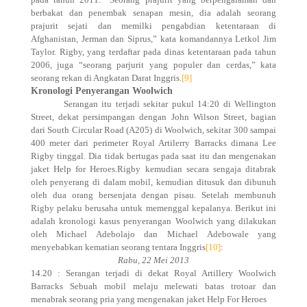
berbakat dan penembak senapan mesin, dia adalah seorang
prajurit sejati dan memilki pengabdian ketentaraan di
Afghanistan, Jerman dan Siprus,” kata komandannya Letkol Jim
Taylor. Rigby, yang terdaftar pada dinas ketentaraan pada tahun
2006, juga “seorang parjurit yang populer dan cerdas,” kata
seorang rekan di Angkatan Darat Inggris.
[9]
Kronologi Penyerangan Woolwich
Serangan itu terjadi sekitar pukul 14:20 di Wellington
Street, dekat persimpangan dengan John Wilson Street, bagian
dari South Circular Road (A205) di Woolwich, sekitar 300 sampai
400 meter dari perimeter Royal Artilerry Barracks dimana Lee
Rigby tinggal. Dia tidak bertugas pada saat itu dan mengenakan
jaket Help for Heroes.Rigby kemudian secara sengaja ditabrak
oleh penyerang di dalam mobil, kemudian ditusuk dan dibunuh
oleh dua orang bersenjata dengan pisau. Setelah membunuh
Rigby pelaku berusaha untuk memenggal kepalanya. Berikut ini
adalah kronologi kasus penyerangan Woolwich yang dilakukan
oleh Michael Adebolajo dan Michael Adebowale yang
menyebabkan kematian seorang tentara Inggris
[10]
:
Rabu, 22 Mei 2013
14.20 : Serangan terjadi di dekat Royal Artillery Woolwich
Barracks Sebuah mobil melaju melewati batas trotoar dan
menabrak seorang pria yang mengenakan jaket Help For Heroes