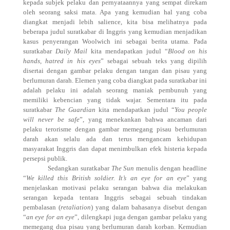
kepada subjek pelaku dan pernyataannya yang sempat direkam
oleh seorang saksi mata. Apa yang kemudian hal yang coba
diangkat menjadi lebih salience, kita bisa melihatnya pada
beberapa judul suratkabar di Inggris yang kemudian menjadikan
kasus penyerangan Woolwich ini sebagai berita utama. Pada
suratkabar
Daily Mail
kita mendapatkan judul “
Blood on his
hands, hatred in his eyes
” sebagai sebuah teks yang dipilih
disertai dengan gambar pelaku dengan tangan dan pisau yang
berlumuran darah. Elemen yang coba diangkat pada suratkabar ini
adalah pelaku ini adalah seorang maniak pembunuh yang
memiliki kebencian yang tidak wajar. Sementara itu pada
suratkabar
The Guardian
kita mendapatkan judul “
You people
will never be safe
”, yang menekankan bahwa ancaman dari
pelaku terorisme dengan gambar memegang pisau berlumuran
darah akan selalu ada dan terus mengancam kehidupan
masyarakat Inggris dan dapat menimbulkan efek histeria kepada
persepsi publik.
Sedangkan suratkabar
The Sun
menulis dengan headline
“
We killed this British soldier. It’s an eye for an eye
” yang
menjelaskan motivasi pelaku serangan bahwa dia melakukan
serangan kepada tentara Inggris sebagai sebuah tindakan
pembalasan (
retaliation
) yang dalam bahasanya disebut dengan
“
an eye for an eye
”, dilengkapi juga dengan gambar pelaku yang
memegang dua pisau yang berlumuran darah korban. Kemudian