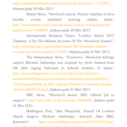
rigby-identified-british-soldier-hacked-death-article-1.1352671
,
diakses pada 30 Mei 2013
Mirror News, “Woolwich attack: Picture timeline of how
horrific events unfolded leaving soldier dead”,
http://www.mirror.co.uk/news/uk-news/woolwich-attack-picture-
timeline-how-1906992
, diakses pada 30 Mei 2013
International Business Times, “London Attack 2013
Timeline: A By-The-Minute Account Of The Woolwich Assault”,
http://www.ibtimes.com/london-attack-2013-timeline-minute-
account-woolwich-assault-1276903
, diakses pada 31 Mei 2013
The Independent News, “Exclusive: Woolwich killings
suspect Michael Adebolajo was inspired by cleric banned from
UK after urging followers to behead enemies of Islam”,
http://www.independent.co.uk/news/uk/crime/exclusive-
woolwich-killings-suspect-michael-adebolajo-was-inspired-by-
cleric-banned-from-uk-after-urging-followers-to-behead-enemies-
of-islam-8630125.html
, diakses pada 31 Mei 2013
BBC News, “Woolwich attack: MI5 ‘offered job to
suspect”,
http://www.bbc.co.uk/news/uk-22664468
, diakses pada
31 Mei 2013
Huffington Post, “Abu Nusaybah, ‘Friend’ Of London
Attack Suspect Michael Adebolajo, Arrested After BBC
Interview”,
http://www.huffingtonpost.com/2013/05/25/abu-