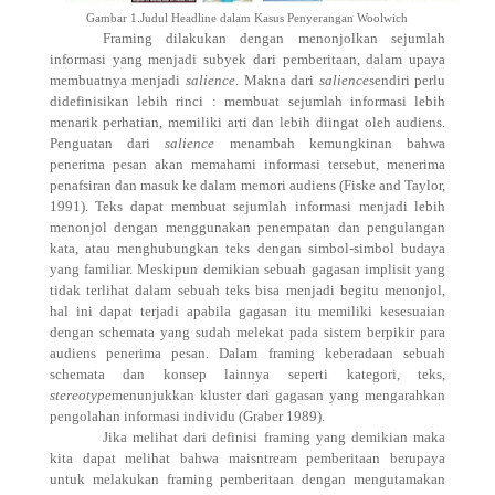
Gambar 1.Judul Headline dalam Kasus Penyerangan Woolwich
Framing dilakukan dengan menonjolkan sejumlah
informasi yang menjadi subyek dari pemberitaan, dalam upaya
membuatnya menjadi
salience
. Makna dari
salience
sendiri perlu
didefinisikan lebih rinci : membuat sejumlah informasi lebih
menarik perhatian, memiliki arti dan lebih diingat oleh audiens.
Penguatan dari
salience
menambah kemungkinan bahwa
penerima pesan akan memahami informasi tersebut, menerima
penafsiran dan masuk ke dalam memori audiens (Fiske and Taylor,
1991). Teks dapat membuat sejumlah informasi menjadi lebih
menonjol dengan menggunakan penempatan dan pengulangan
kata, atau menghubungkan teks dengan simbol-simbol budaya
yang familiar. Meskipun demikian sebuah gagasan implisit yang
tidak terlihat dalam sebuah teks bisa menjadi begitu menonjol,
hal ini dapat terjadi apabila gagasan itu memiliki kesesuaian
dengan schemata yang sudah melekat pada sistem berpikir para
audiens penerima pesan. Dalam framing keberadaan sebuah
schemata dan konsep lainnya seperti kategori, teks,
stereotype
menunjukkan kluster dari gagasan yang mengarahkan
pengolahan informasi individu (Graber 1989).
Jika melihat dari definisi framing yang demikian maka
kita dapat melihat bahwa maisntream pemberitaan berupaya
untuk melakukan framing pemberitaan dengan mengutamakan