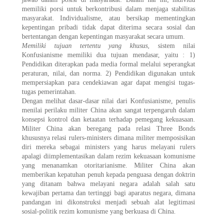
memiliki porsi untuk berkontribusi dalam menjaga stabilitas
masyarakat. Individualisme, atau bersikap mementingkan
kepentingan pribadi tidak dapat diterima secara sosial dan
bertentangan dengan kepentingan masyarakat secara umum.
Memiliki tujuan tertentu yang khusus
, sistem nilai
Konfusianisme memiliki dua tujuan mendasar, yaitu : 1)
Pendidikan diterapkan pada media formal melalui seperangkat
peraturan, nilai, dan norma. 2) Pendidikan digunakan untuk
mempersiapkan para cendekiawan agar dapat mengisi tugas-
tugas pemerintahan.
Dengan melihat dasar-dasar nilai dari Konfusianisme, penulis
menilai perilaku militer China akan sangat terpengaruh dalam
konsepsi kontrol dan ketaatan terhadap pemegang kekuasaan.
Militer China akan beregang pada relasi Three Bonds
khususnya relasi rulers-ministers dimana militer memposisikan
diri mereka sebagai ministers yang harus melayani rulers
apalagi diimplementasikan dalam rezim kekuasaan komunisme
yang menanamkan otoritarianisme. Militer China akan
memberikan kepatuhan penuh kepada penguasa dengan doktrin
yang ditanam bahwa melayani negara adalah salah satu
kewajiban pertama dan tertinggi bagi aparatus negara, dimana
pandangan ini dikonstruksi menjadi sebuah alat legitimasi
sosial-politik rezim komunisme yang berkuasa di China.