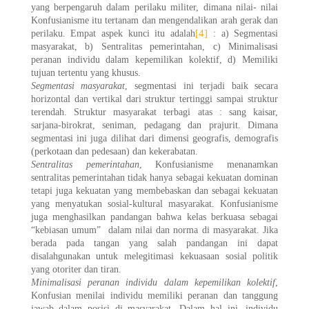
yang berpengaruh dalam perilaku militer, dimana nilai- nilai
Konfusianisme itu tertanam dan mengendalikan arah gerak dan
[4]
perilaku. Empat aspek kunci itu adalah
: a) Segmentasi
masyarakat, b) Sentralitas pemerintahan, c) Minimalisasi
peranan individu dalam kepemilikan kolektif, d) Memiliki
tujuan tertentu yang khusus.
Segmentasi masyarakat
, segmentasi ini terjadi baik secara
horizontal dan vertikal dari struktur tertinggi sampai struktur
terendah. Struktur masyarakat terbagi atas : sang kaisar,
sarjana-birokrat, seniman, pedagang dan prajurit. Dimana
segmentasi ini juga dilihat dari dimensi geografis, demografis
(perkotaan dan pedesaan) dan kekerabatan.
Sentralitas pemerintahan
, Konfusianisme menanamkan
sentralitas pemerintahan tidak hanya sebagai kekuatan dominan
tetapi juga kekuatan yang membebaskan dan sebagai kekuatan
yang menyatukan sosial-kultural masyarakat. Konfusianisme
juga menghasilkan pandangan bahwa kelas berkuasa sebagai
“kebiasan umum” dalam nilai dan norma di masyarakat. Jika
berada pada tangan yang salah pandangan ini dapat
disalahgunakan untuk melegitimasi kekuasaan sosial politik
yang otoriter dan tiran.
Minimalisasi peranan individu dalam kepemilikan kolektif
,
Konfusian menilai individu memiliki peranan dan tanggung
jawab dalam posisi di masyarakat. Dalam hal ini, individu