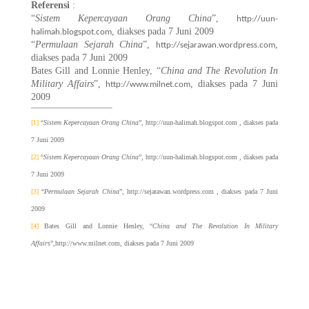
Referensi
:
“
Sistem Kepercayaan Orang China
”,
http://uun-
, diakses pada 7 Juni 2009
halimah.blogspot.com
“
Permulaan Sejarah China
”,
,
http://sejarawan.wordpress.com
diakses pada 7 Juni 2009
Bates Gill and Lonnie Henley, “
China and The Revolution In
Military Affairs
”,
, diakses pada 7 Juni
http://www.milnet.com
2009
[1]
“
Sistem Kepercayaan Orang China
”, http://uun-halimah.blogspot.com
, diakses pada
7 Juni 2009
[2]
“
Sistem Kepercayaan Orang China
”, http://uun-halimah.blogspot.com
, diakses pada
7 Juni 2009
[3]
“
Permulaan Sejarah China
”, http://sejarawan.wordpress.com
, diakses pada 7 Juni
2009
[4]
Bates Gill and Lonnie Henley, “
China and The Revolution In Military
Affairs
”,http://www.milnet.com
, diakses pada 7 Juni 2009