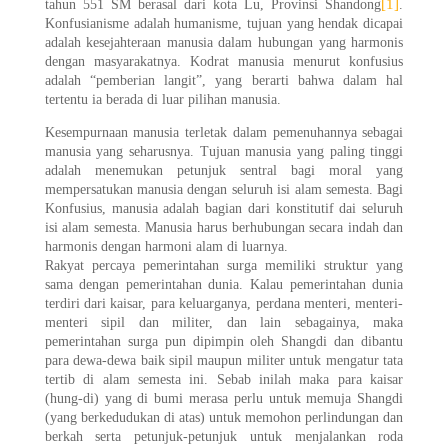
[1]
tahun 551 SM berasal dari kota Lu, Provinsi Shandong
.
Konfusianisme adalah humanisme, tujuan yang hendak dicapai
adalah kesejahteraan manusia dalam hubungan yang harmonis
dengan masyarakatnya. Kodrat manusia menurut konfusius
adalah “pemberian langit”, yang berarti bahwa dalam hal
tertentu ia berada di luar pilihan manusia.
Kesempurnaan manusia terletak dalam pemenuhannya sebagai
manusia yang seharusnya. Tujuan manusia yang paling tinggi
adalah menemukan petunjuk sentral bagi moral yang
mempersatukan manusia dengan seluruh isi alam semesta. Bagi
Konfusius, manusia adalah bagian dari konstitutif dai seluruh
isi alam semesta. Manusia harus berhubungan secara indah dan
harmonis dengan harmoni alam di luarnya.
Rakyat percaya pemerintahan surga memiliki struktur yang
sama dengan pemerintahan dunia. Kalau pemerintahan dunia
terdiri dari kaisar, para keluarganya, perdana menteri, menteri-
menteri sipil dan militer, dan lain sebagainya, maka
pemerintahan surga pun dipimpin oleh Shangdi dan dibantu
para dewa-dewa baik sipil maupun militer untuk mengatur tata
tertib di alam semesta ini. Sebab inilah maka para kaisar
(hung-di) yang di bumi merasa perlu untuk memuja Shangdi
(yang berkedudukan di atas) untuk memohon perlindungan dan
berkah serta petunjuk-petunjuk untuk menjalankan roda