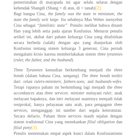
pemerintahan di mayapada ini agar selalu selaras dengan
[2]
kehendak Shangdi (Shang = di atas, di = tanah)
.
Bagi bangsa Cina
, the family was the state in miniature, the
state the family writ large
. Itu sebabnya Max Weber menyebut
Cina sebagai
“familistic state”.
Penulis melihat bahwa dinasti
Han yang lebih setia pada ajaran Konfusius. Menurut penulis
artikel ini, akibat dari paham keluarga Cina yang ditafsirkan
secara berbeda (salah) dengan apa yang dianjurkan oleh
Konfusius tentang sistem keluarga 3 generasi, Cina pernah
mengalami krisis karena memberlakukan sistem
three tyrannies
(
ruler, the father, and the husband
).
Three Tyrannies
kemudian berkembang menjadi
the three
bonds
(dalam bahasa Cina,
sangang
).
The three bonds
terdiri
dari: relasi
rulers-ministers
;
fathers-sons;
and
husbands-wifes
.
Tetapi rupanya paham ini berkembang lagi menjadi the
three
accordances
atau
three services
:
minister
melayani
ruler
, anak
melayani bapaknya, dan istri melayani suaminya menjadi tidak
resiprokal, hanya pelayanan satu arah, para pengagum
three
services
, menganggap ini sumber dari segala keteratutan.
Secara defacto, Paham three services masih sejalan dengan
sistem tradisional Cina yang menekankan
filial obligation
dan
[3]
filial piety
.
Penulis menemukan empat aspek kunci dalam Konfusianisme